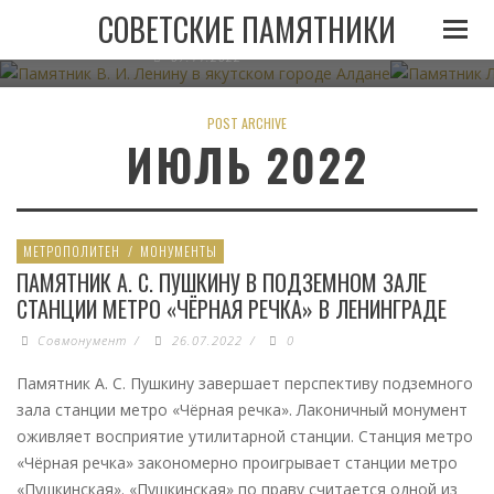
ПАМЯТНИК В. И. ЛЕНИНУ В ЯКУТСКОМ ГОРОДЕ
ПАМЯТНИК
СОВЕТСКИЕ ПАМЯТНИКИ
АЛДАНЕ
07.11.2022
POST ARCHIVE
ИЮЛЬ 2022
МЕТРОПОЛИТЕН
/
МОНУМЕНТЫ
ПАМЯТНИК А. С. ПУШКИНУ В ПОДЗЕМНОМ ЗАЛЕ
СТАНЦИИ МЕТРО «ЧЁРНАЯ РЕЧКА» В ЛЕНИНГРАДЕ
Совмонумент
/
26.07.2022
/
0
Памятник А. С. Пушкину завершает перспективу подземного
зала станции метро «Чёрная речка». Лаконичный монумент
оживляет восприятие утилитарной станции. Станция метро
«Чёрная речка» закономерно проигрывает станции метро
«Пушкинская». «Пушкинская» по праву считается одной из