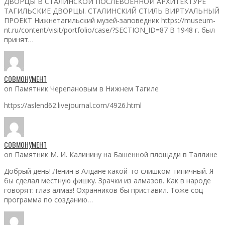
ДВОРЦЫ В СТАЛИНСКОЙ ПОСЛЕВОЕННОЙ АРХИТЕКТУРЕ
ТАГИЛЬСКИЕ ДВОРЦЫ. СТАЛИНСКИЙ СТИЛЬ ВИРТУАЛЬНЫЙ
ПРОЕКТ Нижнетагильский музей-заповедник https://museum-
nt.ru/content/visit/portfolio/case/?SECTION_ID=87 В 1948 г. был
принят…
СОВМОНУМЕНТ
on Памятник Черепановым в Нижнем Тагиле
https://aslend62.livejournal.com/4926.html
СОВМОНУМЕНТ
on Памятник М. И. Калинину на Башенной площади в Таллине
Добрый день! Ленин в Алдане какой-то слишком типичный. Я
бы сделал местную фишку. Зрачки из алмазов. Как в народе
говорят: глаз алмаз! Охранников бы приставил. Тоже соц
программа по созданию…