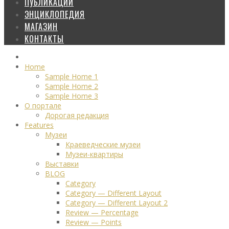
ПУБЛИКАЦИИ
ЭНЦИКЛОПЕДИЯ
МАГАЗИН
КОНТАКТЫ
Home
Sample Home 1
Sample Home 2
Sample Home 3
О портале
Дорогая редакция
Features
Музеи
Краеведческие музеи
Музеи-квартиры
Выставки
BLOG
Category
Category — Different Layout
Category — Different Layout 2
Review — Percentage
Review — Points