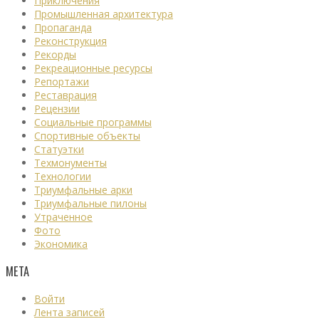
Приключения
Промышленная архитектура
Пропаганда
Реконструкция
Рекорды
Рекреационные ресурсы
Репортажи
Реставрация
Рецензии
Социальные программы
Спортивные объекты
Статуэтки
Техмонументы
Технологии
Триумфальные арки
Триумфальные пилоны
Утраченное
Фото
Экономика
МЕТА
Войти
Лента записей