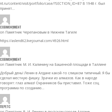
nt.ru/content/visit/portfolio/case/?SECTION_ID=87 В 1948 г. был
принят…
СОВМОНУМЕНТ
on Памятник Черепановым в Нижнем Тагиле
https://aslend62.livejournal.com/4926.html
СОВМОНУМЕНТ
on Памятник М. И. Калинину на Башенной площади в Таллине
Добрый день! Ленин в Алдане какой-то слишком типичный. Я бы
сделал местную фишку. Зрачки из алмазов. Как в народе
говорят: глаз алмаз! Охранников бы приставил. Тоже соц
программа по созданию…
ПЕРЕТС
on Памятник В. И. Ленину в якутском городе Алдане