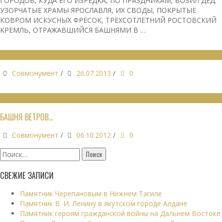
ГОРОДОВ, КУДА ЕГО ИЗРЕДКА, ПО ПРАЗДНИКАМ, ВОЗИЛ ДЕД:
УЗОРЧАТЫЕ ХРАМЫ ЯРОСЛАВЛЯ, ИХ СВОДЫ, ПОКРЫТЫЕ
КОВРОМ ИСКУСНЫХ ФРЕСОК, ТРЕХСОТЛЕТНИЙ РОСТОВСКИЙ
КРЕМЛЬ, ОТРАЖАВШИЙСЯ БАШНЯМИ В …
БЕЗ РУБРИКИ
Совмонумент
/
26.07.2013
/
0
БЕЗ РУБРИКИ
БАШНЯ ВЕТРОВ…
Совмонумент
/
06.10.2012
/
0
Найти:
СВЕЖИЕ ЗАПИСИ
Памятник Черепановым в Нижнем Тагиле
Памятник В. И. Ленину в якутском городе Алдане
Памятник героям гражданской войны на Дальнем Востоке