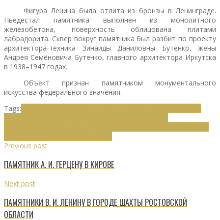
Фигура Ленина была отлита из бронзы в Ленинграде.
Пьедестал памятника выполнен из монолитного
железобетона, поверхность облицована плитами
лабрадорита. Сквер вокруг памятника был разбит по проекту
архитектора-техника Зинаиды Даниловны Бутенко, жены
Андрея Семёновича Бутенко, главного архитектора Иркутска
в 1938–1947 годах.
Объект признан памятником монументального
искусства федерального значения.
Tags:
Бронза
Владимир Ильич Ленин
Город Иркутск
Зинаида
Даниловна Бутенко
Лабрадорит
Лев Григорьевич
Голубовский
Монолитный железобетон
Николай Васильевич
Томский
Памятники В. И. Ленину
Previous post
ПАМЯТНИК А. И. ГЕРЦЕНУ В КИРОВЕ
Next post
ПАМЯТНИКИ В. И. ЛЕНИНУ В ГОРОДЕ ШАХТЫ РОСТОВСКОЙ
ОБЛАСТИ