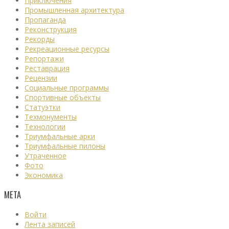
Приключения
Промышленная архитектура
Пропаганда
Реконструкция
Рекорды
Рекреационные ресурсы
Репортажи
Реставрация
Рецензии
Социальные программы
Спортивные объекты
Статуэтки
Техмонументы
Технологии
Триумфальные арки
Триумфальные пилоны
Утраченное
Фото
Экономика
МЕТА
Войти
Лента записей