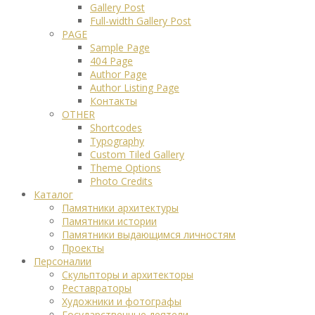
Gallery Post
Full-width Gallery Post
PAGE
Sample Page
404 Page
Author Page
Author Listing Page
Контакты
OTHER
Shortcodes
Typography
Custom Tiled Gallery
Theme Options
Photo Credits
Каталог
Памятники архитектуры
Памятники истории
Памятники выдающимся личностям
Проекты
Персоналии
Скульпторы и архитекторы
Реставраторы
Художники и фотографы
Государственные деятели