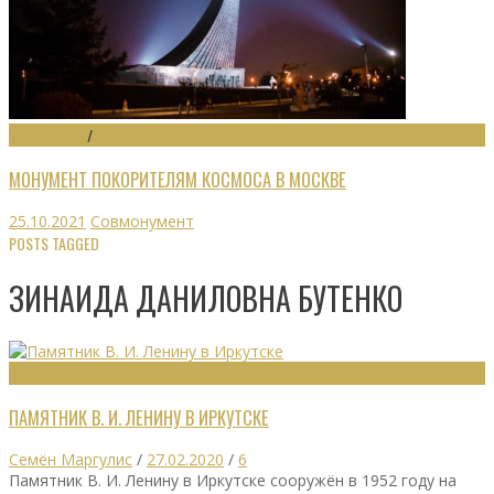
МОНУМЕНТЫ
/
МУЗЕИ
МОНУМЕНТ ПОКОРИТЕЛЯМ КОСМОСА В МОСКВЕ
25.10.2021
Совмонумент
POSTS TAGGED
ЗИНАИДА ДАНИЛОВНА БУТЕНКО
МОНУМЕНТЫ
ПАМЯТНИК В. И. ЛЕНИНУ В ИРКУТСКЕ
Семён Маргулис
/
27.02.2020
/
6
Памятник В. И. Ленину в Иркутске сооружён в 1952 году на