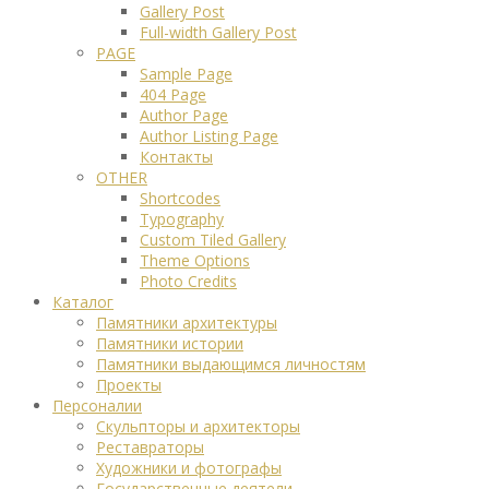
Gallery Post
Full-width Gallery Post
PAGE
Sample Page
404 Page
Author Page
Author Listing Page
Контакты
OTHER
Shortcodes
Typography
Custom Tiled Gallery
Theme Options
Photo Credits
Каталог
Памятники архитектуры
Памятники истории
Памятники выдающимся личностям
Проекты
Персоналии
Скульпторы и архитекторы
Реставраторы
Художники и фотографы
Государственные деятели