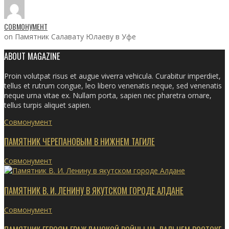
СОВМОНУМЕНТ
on Памятник Салавату Юлаеву в Уфе
ABOUT MAGAZINE
Proin volutpat risus et augue viverra vehicula. Curabitur imperdiet,
tellus et rutrum congue, leo libero venenatis neque, sed venenatis
neque urna vitae ex. Nullam porta, sapien nec pharetra ornare,
tellus turpis aliquet sapien.
Совмонумент
ПАМЯТНИК ЧЕРЕПАНОВЫМ В НИЖНЕМ ТАГИЛЕ
Совмонумент
ПАМЯТНИК В. И. ЛЕНИНУ В ЯКУТСКОМ ГОРОДЕ АЛДАНЕ
Совмонумент