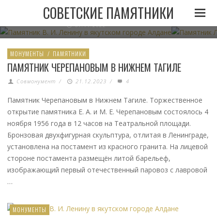
ПАМЯТНИК В. И. ЛЕНИНУ В ЯКУТСКОМ ГОРОДЕ
ПАМЯТНИК
СОВЕТСКИЕ ПАМЯТНИКИ
АЛДАНЕ
07.11.2022
МОНУМЕНТЫ
/
ПАМЯТНИКИ
ПАМЯТНИК ЧЕРЕПАНОВЫМ В НИЖНЕМ ТАГИЛЕ
Совмонумент
/
21.12.2023
/
4
Памятник Черепановым в Нижнем Тагиле. Торжественное
открытие памятника Е. А. и М. Е. Черепановым состоялось 4
ноября 1956 года в 12 часов на Театральной площади.
Бронзовая двухфигурная скульптура, отлитая в Ленинграде,
установлена на постамент из красного гранита. На лицевой
стороне постамента размещён литой барельеф,
изображающий первый отечественный паровоз с лавровой
…
МОНУМЕНТЫ