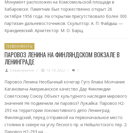
Монумент расположен на Комсомольской площади в
Хабаровске. Памятник был торжественно открыт 26
октября 1956 года. На открытии присутствовало более 300
партизан-дальневосточников. Скульптор: А. П. Файдыш —
Крандиевский. Архитектор: М. О. Барщ.
ТЕХМОНУМЕНТЫ
ПАРОВОЗ ЛЕНИНА НА ФИНЛЯНДСКОМ ВОКЗАЛЕ В
ЛЕНИНГРАДЕ
Совмонумент
/
16.10.2022
/
1
Паровоз Ленина Необычный кочегар Гуго Ялава Молчание
Кагановича Американское качество Дар Финляндии
Советскому Союзу Объект культурного наследия мирового
значения Не подменили ли паровоз? Лужайка: Паровоз H2-
293 на территории локомотивного депо Ленинград-
Финляндский, перед отправкой на первоначальное место
стоянки в сквере на углу Лесного пр. и Нейшлотского пер. 2:
Паровоз H2-293 на …