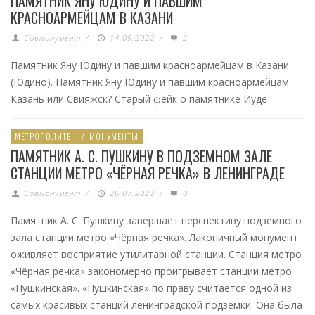
ПАМЯТНИК ЯНУ ЮДИНУ И ПАВШИМ
КРАСНОАРМЕЙЦАМ В КАЗАНИ
Совмонумент
/
14.09.2022
/
2
Памятник Яну Юдину и павшим красноармейцам в Казани
(Юдино). Памятник Яну Юдину и павшим красноармейцам
Казань или Свияжск? Старый фейк о памятнике Иуде
МЕТРОПОЛИТЕН
/
МОНУМЕНТЫ
ПАМЯТНИК А. С. ПУШКИНУ В ПОДЗЕМНОМ ЗАЛЕ
СТАНЦИИ МЕТРО «ЧЁРНАЯ РЕЧКА» В ЛЕНИНГРАДЕ
Совмонумент
/
26.07.2022
/
0
Памятник А. С. Пушкину завершает перспективу подземного
зала станции метро «Чёрная речка». Лаконичный монумент
оживляет восприятие утилитарной станции. Станция метро
«Чёрная речка» закономерно проигрывает станции метро
«Пушкинская». «Пушкинская» по праву считается одной из
самых красивых станций ленинградской подземки. Она была