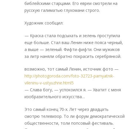
библейскими старцами. Его евреи смотрели на
русскую галиматью глухомани строго.
Художник сообщил:
— Краска стала подсыхать и зелень проступила
еще больше. Стал ваш Ленин ниже пояса черный,
а выше — зеленый. Фифти-фифти. Они мужиков
за литр наняли обратно покрасить серебрянкой.
возможно, тот самый Ленин, источник фото —
http://photogoroda.com/foto-32723-pamyatnik-
vileninu-v-ustyuzhne.html5
— Слава богу, — успокоился я. — Хватит с меня
изобразительного искусства…
Это самый конец 70-х. Лет через двадцать
смотрю телевизор. То ли форум демократической
общественности, толи попсовый фестиваль.