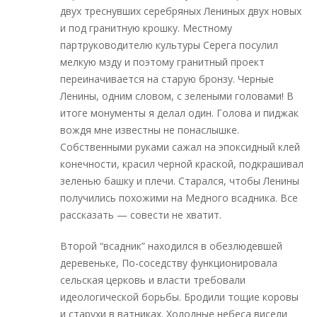
двух треснувших серебряных Лениных двух новых
и под гранитную крошку. Местному
партруководителю культуры Серега посулил
мелкую мзду и поэтому гранитный проект
переиначивается на старую бронзу. Черные
Ленины, одним словом, с зелеными головами! В
итоге монументы я делал один. Голова и пиджак
вождя мне известны не понаслышке.
Собственными руками сажал на эпоксидный клей
конечности, красил черной краской, подкрашивал
зеленью башку и плечи. Старался, чтобы Ленины
получились похожими на Медного всадника. Все
рассказать — совести не хватит.
Второй “всадник” находился в обезлюдевшей
деревеньке, По-соседству функционировала
сельская церковь и власти требовали
идеологической борьбы. Бродили тощие коровы
и старухи в ватниках. Холодные небеса висели