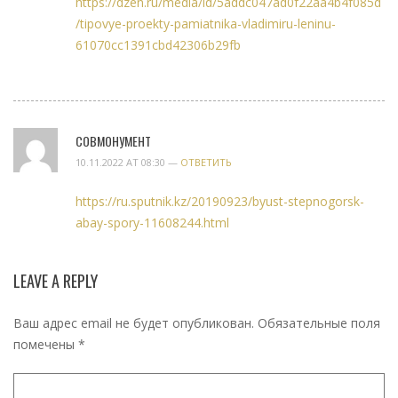
https://dzen.ru/media/id/5addc047ad0f22aa4b4f085d
/tipovye-proekty-pamiatnika-vladimiru-leninu-
61070cc1391cbd42306b29fb
СОВМОНУМЕНТ
10.11.2022 AT 08:30 —
ОТВЕТИТЬ
https://ru.sputnik.kz/20190923/byust-stepnogorsk-
abay-spory-11608244.html
LEAVE A REPLY
Ваш адрес email не будет опубликован.
Обязательные поля
помечены
*