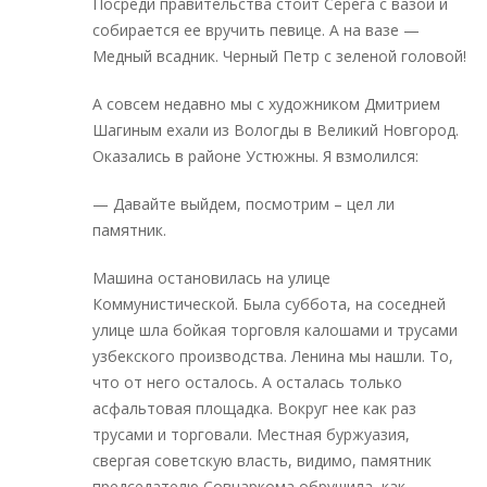
Посреди правительства стоит Серега с вазой и
собирается ее вручить певице. А на вазе —
Медный всадник. Черный Петр с зеленой головой!
А совсем недавно мы с художником Дмитрием
Шагиным ехали из Вологды в Великий Новгород.
Оказались в районе Устюжны. Я взмолился:
— Давайте выйдем, посмотрим – цел ли
памятник.
Машина остановилась на улице
Коммунистической. Была суббота, на соседней
улице шла бойкая торговля калошами и трусами
узбекского производства. Ленина мы нашли. То,
что от него осталось. А осталась только
асфальтовая площадка. Вокруг нее как раз
трусами и торговали. Местная буржуазия,
свергая советскую власть, видимо, памятник
председателю Совнаркома обрушила, как