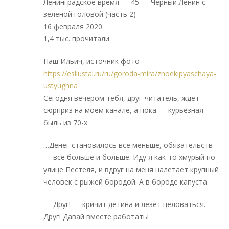
Ленинградское время — 45 — Черный Ленин с
зеленой головой (часть 2)
16 февраля 2020
1,4 тыс. прочитали
Наш Ильич, источник фото —
https://esliustal.ru/ru/goroda-mira/znoekipyaschaya-
ustyughna
Сегодня вечером тебя, друг-читатель, ждет
сюрприз на моем канале, а пока — курьезная
быль из 70-х
…Денег становилось все меньше, обязательств
— все больше и больше. Иду я как-то хмурый по
улице Пестеля, и вдруг на меня налетает крупный
человек с рыжей бородой. А в бороде капуста.
— Друг! — кричит детина и лезет целоваться. —
Друг! Давай вместе работать!