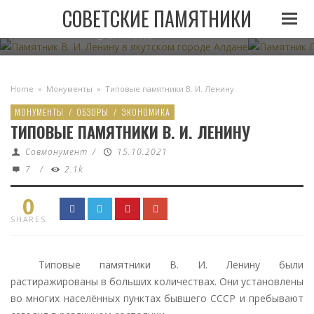
ПАМЯТНИК В. И. ЛЕНИНУ В ЯКУТСКОМ ГОРОДЕ
ПАМЯТНИК
СОВЕТСКИЕ ПАМЯТНИКИ
АЛДАНЕ
07.11.2022
Home
»
Монументы
»
Типовые памятники В. И. Ленину
МОНУМЕНТЫ
/
ОБЗОРЫ
/
ЭКОНОМИКА
ТИПОВЫЕ ПАМЯТНИКИ В. И. ЛЕНИНУ
Совмонумент
/
15.10.2021
7
/
2.1k
0
SHARES
Типовые памятники В. И. Ленину были
растиражированы в больших количествах. Они установлены
во многих населённых пунктах бывшего СССР и пребывают