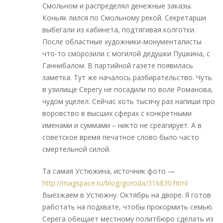
Смольном и распределял денежные заказы.
Коньяк лился по Смольному рекой. Секретарши
выбегали из кабинета, подтягивая колготки.
После областные художники-монументалисты
что-то сморозили с могилой дедушки Пушкина, с
Ганнибалом. В партийной газете появилась
заметка. Тут же началось разбирательство. Чуть
в узилище Серегу не посадили по воле Романова,
чудом уцелел. Сейчас хоть тысячу раз напиши про
воровство в высших сферах с конкретными
именами и суммами – никто не среагирует. А в
советское время печатное слово было часто
смертельной силой.
Та самая Устюжина, источник фото —
http://magspace.ru/blog/goroda/316830.html
Выезжаем в Устюжну. Октябрь на дворе. Я готов
работать на подхвате, чтобы прокормить семью.
Серега обещает местному политбюро сделать из