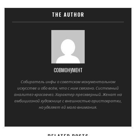
THE AUTHOR
СОВМОНУМЕНТ
Собиратель инфы о советском монументальном
искусстве и обо всём, что с ним связано. Системный
аналитег-кросавчег. Характер прескверный. Женат на
амбициозной художнице с внешностью аристократки,
но уделяет ей мало внимания.