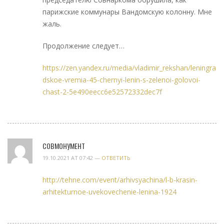
парижские коммунары Вандомскую колонну. Мне
жаль.
Продолжение следует…
https://zen.yandex.ru/media/vladimir_rekshan/leningra
dskoe-vremia-45-chernyi-lenin-s-zelenoi-golovoi-
chast-2-5e490eecc6e52572332dec7f
СОВМОНУМЕНТ
19.10.2021 AT 07:42 —
ОТВЕТИТЬ
http://tehne.com/event/arhivsyachina/l-b-krasin-
arhitekturnoe-uvekovechenie-lenina-1924