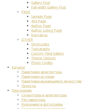
Gallery Post
Full-width Gallery Post
PAGE
Sample Page
404 Page
Author Page
Author Listing Page
Контакты
OTHER
Shortcodes
Typography
Custom Tiled Gallery
Theme Options
Photo Credits
Каталог
Памятники архитектуры
Памятники истории
Памятники выдающимся личностям
Проекты
Персоналии
Скульпторы и архитекторы
Реставраторы
Художники и фотографы
Государственные деятели