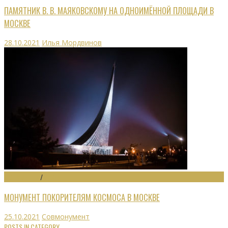
ПАМЯТНИК В. В. МАЯКОВСКОМУ НА ОДНОИМЁННОЙ ПЛОЩАДИ В
МОСКВЕ
28.10.2021
Илья Мордвинов
МОНУМЕНТЫ
/
МУЗЕИ
МОНУМЕНТ ПОКОРИТЕЛЯМ КОСМОСА В МОСКВЕ
25.10.2021
Совмонумент
POSTS IN CATEGORY