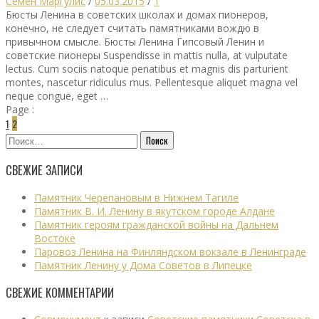
Семён Маргулис
/
05.03.2015
/
1
Бюсты Ленина в советских школах и домах пионеров,
конечно, не следует считать памятниками вождю в
привычном смысле. Бюсты Ленина Гипсовый Ленин и
советские пионеры Suspendisse in mattis nulla, at vulputate
lectus. Cum sociis natoque penatibus et magnis dis parturient
montes, nascetur ridiculus mus. Pellentesque aliquet magna vel
neque congue, eget …
Page :
1
2
Найти:
СВЕЖИЕ ЗАПИСИ
Памятник Черепановым в Нижнем Тагиле
Памятник В. И. Ленину в якутском городе Алдане
Памятник героям гражданской войны на Дальнем
Востоке
Паровоз Ленина на Финляндском вокзале в Ленинграде
Памятник Ленину у Дома Советов в Липецке
СВЕЖИЕ КОММЕНТАРИИ