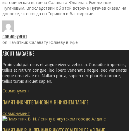
историческая встреча Салавата Юлаева с Емельяном
Пугачевым. Впоследствии об этой встрече Пугачев сказал на
допросе, что когда он "пришел в башкирские…
СОВМОНУМЕНТ
on Памятник Салавату Юлаеву в Уфе
ABOUT MAGAZINE
Proin volutpat risus et augue viverra vehicula. Curabitur imperdiet,
tellus et rutrum congue, leo libero venenatis neque, sed venenatis
neque urna vitae ex. Nullam porta, sapien nec pharetra ornare,
tellus turpis aliquet sapien.
Совмонумент
ПАМЯТНИК ЧЕРЕПАНОВЫМ В НИЖНЕМ ТАГИЛЕ
Совмонумент
ПАМЯТНИК В. И. ЛЕНИНУ В ЯКУТСКОМ ГОРОДЕ АЛДАНЕ