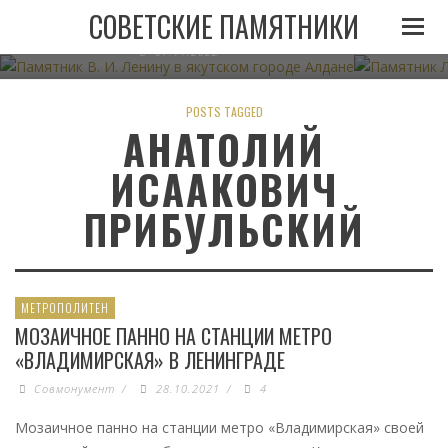
ПАМЯТНИК В. И. ЛЕНИНУ В ЯКУТСКОМ ГОРОДЕ
ПАМЯТНИК
СОВЕТСКИЕ ПАМЯТНИКИ
АЛДАНЕ
07.11.2022
POSTS TAGGED
АНАТОЛИЙ
ИСААКОВИЧ
ПРИБУЛЬСКИЙ
МЕТРОПОЛИТЕН
МОЗАИЧНОЕ ПАННО НА СТАНЦИИ МЕТРО
«ВЛАДИМИРСКАЯ» В ЛЕНИНГРАДЕ
Совмонумент
/
28.10.2021
/
4
Мозаичное панно на станции метро «Владимирская» своей