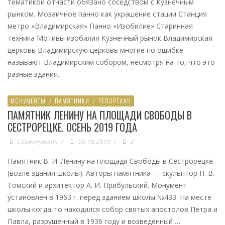
тематикой отчасти обязано соседством с Кузнечным
рынком. Мозаичное панно как украшение стации Станция
метро «Владимирская» Панно «Изобилие» Старинная
техника Мотивы изобилия Кузнечный рынок Владимирская
церковь Владимирскую церковь многие по ошибке
называют Владимирским собором, несмотря на то, что это
разные здания.
МОНУМЕНТЫ
/
ПАМЯТНИКИ
/
РЕПОРТАЖИ
ПАМЯТНИК ЛЕНИНУ НА ПЛОЩАДИ СВОБОДЫ В
СЕСТРОРЕЦКЕ. ОСЕНЬ 2019 ГОДА
Совмонумент
/
05.10.2019
/
2
Памятник В. И. Ленину на площади Свободы в Сестрорецке
(возле здания школы). Авторы памятника — скульптор Н. В.
Томский и архитектор А. И. Прибульский. Монумент
установлен в 1963 г. перед зданием школы №433. На месте
школы когда-то находился собор святых апостолов Петра и
Павла, разрушенный в 1936 году и возведённый …