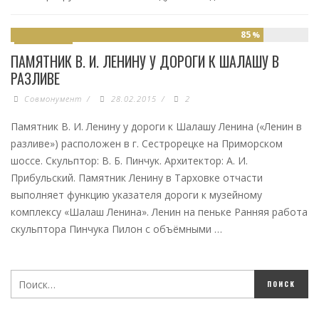
85
%
МОНУМЕНТЫ
ПАМЯТНИК В. И. ЛЕНИНУ У ДОРОГИ К ШАЛАШУ В
РАЗЛИВЕ
Совмонумент
/
28.02.2015
/
2
Памятник В. И. Ленину у дороги к Шалашу Ленина («Ленин в
разливе») расположен в г. Сестрорецке на Приморском
шоссе. Скульптор: В. Б. Пинчук. Архитектор: А. И.
Прибульский. Памятник Ленину в Тарховке отчасти
выполняет функцию указателя дороги к музейному
комплексу «Шалаш Ленина». Ленин на пеньке Ранняя работа
скульптора Пинчука Пилон с объёмными …