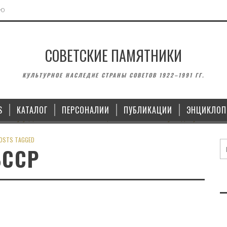
ЬЮ
СОВЕТСКИЕ ПАМЯТНИКИ
МОНУМЕНТЫ
ВОИНСКИЕ ЗА
КУЛЬТУРНОЕ НАСЛЕДИЕ СТРАНЫ СОВЕТОВ 1922–1991 ГГ.
 ЛЕНИНУ У ДОМА СОВЕТОВ В
ПАМЯТНИК ЯНУ ЮДИНУ И П
ЛИПЕЦКЕ
В КАЗ
S
КАТАЛОГ
ПЕРСОНАЛИИ
ПУБЛИКАЦИИ
ЭНЦИКЛОП
15.10.2022
14.09
OSTS TAGGED
БССР