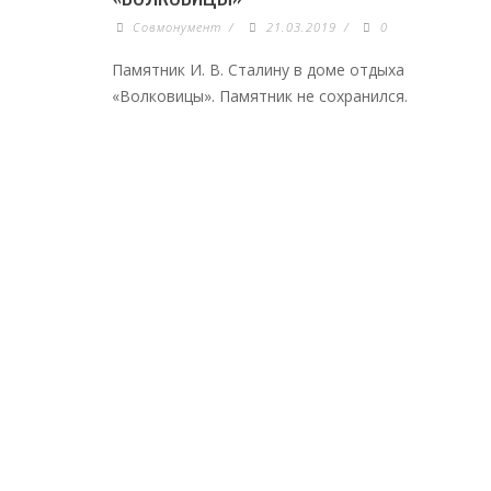
Совмонумент
/
21.03.2019
/
0
Памятник И. В. Сталину в доме отдыха
«Волковицы». Памятник не сохранился.