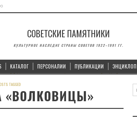
ЬЮ
СОВЕТСКИЕ ПАМЯТНИКИ
МОНУМЕНТЫ
ВОИНСКИЕ ЗА
КУЛЬТУРНОЕ НАСЛЕДИЕ СТРАНЫ СОВЕТОВ 1922–1991 ГГ.
 ЛЕНИНУ У ДОМА СОВЕТОВ В
ПАМЯТНИК ЯНУ ЮДИНУ И П
ЛИПЕЦКЕ
В КАЗ
S
КАТАЛОГ
ПЕРСОНАЛИИ
ПУБЛИКАЦИИ
ЭНЦИКЛОП
15.10.2022
14.09
OSTS TAGGED
А «ВОЛКОВИЦЫ»