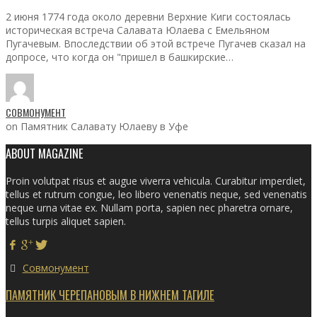
2 июня 1774 года около деревни Верхние Киги состоялась
историческая встреча Салавата Юлаева с Емельяном
Пугачевым. Впоследствии об этой встрече Пугачев сказал на
допросе, что когда он "пришел в башкирские…
СОВМОНУМЕНТ
on Памятник Салавату Юлаеву в Уфе
ABOUT MAGAZINE
Proin volutpat risus et augue viverra vehicula. Curabitur imperdiet,
tellus et rutrum congue, leo libero venenatis neque, sed venenatis
neque urna vitae ex. Nullam porta, sapien nec pharetra ornare,
tellus turpis aliquet sapien.
Совмонумент
ПАМЯТНИК ЧЕРЕПАНОВЫМ В НИЖНЕМ ТАГИЛЕ