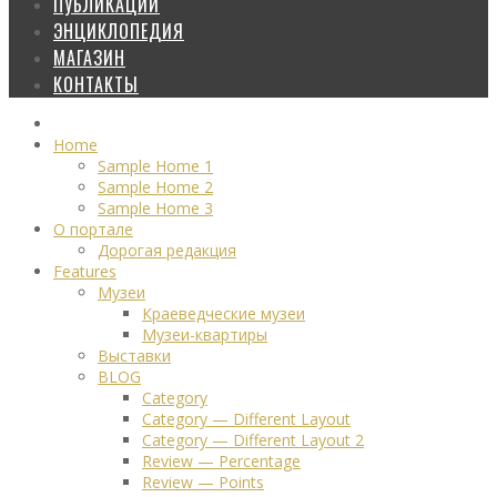
ПУБЛИКАЦИИ
ЭНЦИКЛОПЕДИЯ
МАГАЗИН
КОНТАКТЫ
Home
Sample Home 1
Sample Home 2
Sample Home 3
О портале
Дорогая редакция
Features
Музеи
Краеведческие музеи
Музеи-квартиры
Выставки
BLOG
Category
Category — Different Layout
Category — Different Layout 2
Review — Percentage
Review — Points