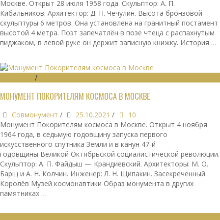
Москве. Открыт 28 июля 1958 года. Скульптор: А. П.
Кибальников. Архитектор: Д. Н. Чечулин. Высота бронзовой
скульптуры 6 метров. Она установлена на гранитный постамент
высотой 4 метра. Поэт запечатлён в позе чтеца с распахнутым
пиджаком, в левой руке он держит записную книжку. История …
МОНУМЕНТЫ
/
МУЗЕИ
МОНУМЕНТ ПОКОРИТЕЛЯМ КОСМОСА В МОСКВЕ
Совмонумент
/
25.10.2021
/
10
Монумент Покорителям космоса в Москве. Открыт 4 ноября
1964 года, в седьмую годовщину запуска первого
искусственного спутника Земли и в канун 47-й
годовщины Великой Октябрьской социалистической революции.
Скульптор: А. П. Файдыш — Крандиевский. Архитекторы: М. О.
Барщ и А. Н. Колчин. Инженер: Л. Н. Щипакин. Засекреченный
Королёв Музей космонавтики Образ монумента в других
памятниках …
МЕТРОПОЛИТЕН