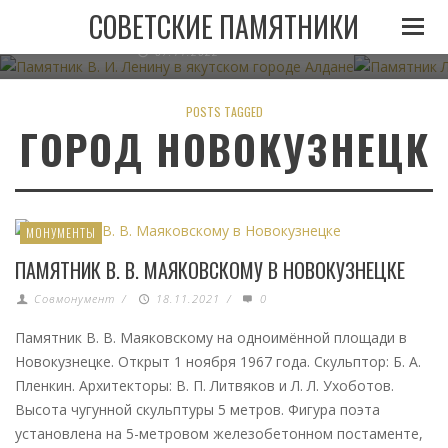
ПАМЯТНИК В. И. ЛЕНИНУ В ЯКУТСКОМ ГОРОДЕ
ПАМЯТНИК
СОВЕТСКИЕ ПАМЯТНИКИ
АЛДАНЕ
07.11.2022
POSTS TAGGED
ГОРОД НОВОКУЗНЕЦК
МОНУМЕНТЫ
ПАМЯТНИК В. В. МАЯКОВСКОМУ В НОВОКУЗНЕЦКЕ
Совмонумент
/
18.11.2021
/
0
Памятник В. В. Маяковскому на одноимённой площади в
Новокузнецке. Открыт 1 ноября 1967 года. Скульптор: Б. А.
Пленкин. Архитекторы: В. П. Литвяков и Л. Л. Ухоботов.
Высота чугунной скульптуры 5 метров. Фигура поэта
установлена на 5-метровом железобетонном постаменте,