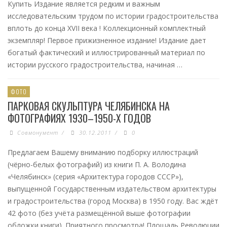
Купить Издание является редким и важным
исследовательским трудом по истории градостроительства
вплоть до конца ХVII века ! Коллекционный комплектный
экземпляр! Первое прижизненное издание! Издание дает
богатый фактический и иллюстрированный материал по
истории русского градостроительства, начиная …
ФОТО
ПАРКОВАЯ СКУЛЬПТУРА ЧЕЛЯБИНСКА НА
ФОТОГРАФИЯХ 1930–1950-Х ГОДОВ
Совмонумент
/
30.12.2011
/
0
Предлагаем Вашему вниманию подборку иллюстраций
(чёрно-белых фотографий) из книги П. А. Володина
«Челябинск» (серия «Архитектура городов СССР»),
выпущенной Государственным издательством архитектуры
и градостроительства (город Москва) в 1950 году. Вас ждёт
42 фото (без учёта размещённой выше фотографии
обложки книги). Приятного просмотра! Площадь Революции