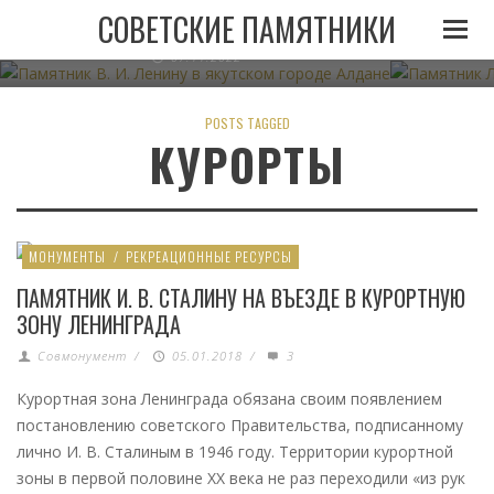
ПАМЯТНИК В. И. ЛЕНИНУ В ЯКУТСКОМ ГОРОДЕ
ПАМЯТНИК
СОВЕТСКИЕ ПАМЯТНИКИ
АЛДАНЕ
07.11.2022
POSTS TAGGED
КУРОРТЫ
МОНУМЕНТЫ
/
РЕКРЕАЦИОННЫЕ РЕСУРСЫ
ПАМЯТНИК И. В. СТАЛИНУ НА ВЪЕЗДЕ В КУРОРТНУЮ
ЗОНУ ЛЕНИНГРАДА
Совмонумент
/
05.01.2018
/
3
Курортная зона Ленинграда обязана своим появлением
постановлению советского Правительства, подписанному
лично И. В. Сталиным в 1946 году. Территории курортной
зоны в первой половине XX века не раз переходили «из рук