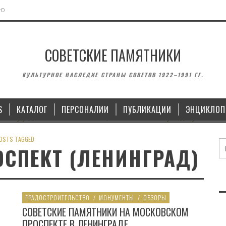
ЬЮ
СОВЕТСКИЕ ПАМЯТНИКИ
МОНУМЕНТЫ
ВОИНСКИЕ ЗА
КУЛЬТУРНОЕ НАСЛЕДИЕ СТРАНЫ СОВЕТОВ 1922–1991 ГГ.
 ЛЕНИНУ У ДОМА СОВЕТОВ В
ПАМЯТНИК ЯНУ ЮДИНУ И П
ЛИПЕЦКЕ
В КАЗ
S
КАТАЛОГ
ПЕРСОНАЛИИ
ПУБЛИКАЦИИ
ЭНЦИКЛОП
15.10.2022
14.09
OSTS TAGGED
СПЕКТ (ЛЕНИНГРАД)
ГРАДОСТРОИТЕЛЬСТВО
/
МОНУМЕНТЫ
/
ОБЗОРЫ
СОВЕТСКИЕ ПАМЯТНИКИ НА МОСКОВСКОМ
ПРОСПЕКТЕ В ЛЕНИНГРАДЕ