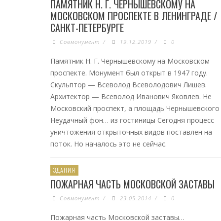
ПАМЯТНИК Н. Г. ЧЕРНЫШЕВСКОМУ НА
МОСКОВСКОМ ПРОСПЕКТЕ В ЛЕНИНГРАДЕ /
САНКТ-ПЕТЕРБУРГЕ
Совмонумент
/
19.12.2019
/
0
Памятник Н. Г. Чернышевскому на Московском
проспекте. Монумент был открыт в 1947 году.
Скульптор — Всеволод Всеволодович Лишев.
Архитектор — Всеволод Иванович Яковлев. Не
Московский проспект, а площадь Чернышевского
Неудачный фон… из гостиницы Сегодня процесс
уничтожения открыточных видов поставлен на
поток. Но началось это не сейчас.
ЗДАНИЯ
ПОЖАРНАЯ ЧАСТЬ МОСКОВСКОЙ ЗАСТАВЫ
Совмонумент
/
23.05.2014
/
0
Пожарная часть Московской заставы…