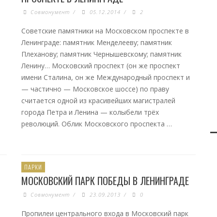
Совмонумент
/
05.12.2014
/
2
Советские памятники на Московском проспекте в
Ленинграде: памятник Менделееву; памятник
Плеханову; памятник Чернышевскому; памятник
Ленину… Московский проспект (он же проспект
имени Сталина, он же Международный проспект и
— частично — Московское шоссе) по праву
считается одной из красивейших магистралей
города Петра и Ленина — колыбели трёх
революций. Облик Московского проспекта …
ПАРКИ
МОСКОВСКИЙ ПАРК ПОБЕДЫ В ЛЕНИНГРАДЕ
Совмонумент
/
23.09.2013
/
0
Пропилеи центрального входа в Московский парк