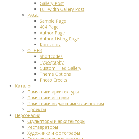
Gallery Post
Full-width Gallery Post
PAGE
Sample Page
404 Page
Author Page
Author Listing Page
Контакты
OTHER
Shortcodes
Typography
Custom Tiled Gallery
Theme Options
Photo Credits
Каталог
Памятники архитектуры
Памятники истории
Памятники выдающимся личностям
Проекты
Персоналии
Скульпторы и архитекторы
Реставраторы
Художники и фотографы
Государственные деятели