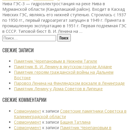
Нива ГЭС-3 — гидроэлектростанция на реке Нива в
Мурманской области (Кандалакшкий район). Входит в Каскад
Нивских ГЭС, являясь его нижней ступенью. Строилась с 1937
по 1950 гг., первый гидроагрегат запущен в 1949 г. Принята в
промышленную эксплуатацию в 1951 г. Первая подземная ГЭС
в СССР. Типовой бюст В. И. Ленина на …
Найти:
СВЕЖИЕ ЗАПИСИ
Памятник Черепановым в Нижнем Тагиле
Памятник В. И. Ленину в якутском городе Алдане
Памятник героям гражданской войны на Дальнем
Востоке
Паровоз Ленина на Финляндском вокзале в Ленинграде
Памятник Ленину у Дома Советов в Липецке
СВЕЖИЕ КОММЕНТАРИИ
Совмонумент
к записи
Советские памятники Советска в
Калининградской области
Совмонумент
к записи
Башня Татлина
Совмонумент
к записи
Памятник Черепановым в