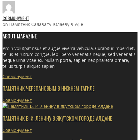
СОВМОНУМЕНТ
on Памятник Салавату Юлаеву в Уфе
ABOUT MAGAZINE
Proin volutpat risus et augue viverra vehicula. Curabitur imperdiet,
tellus et rutrum congue, leo libero venenatis neque, sed venenatis
neque urna vitae ex. Nullam porta, sapien nec pharetra ornare,
tellus turpis aliquet sapien.
Совмонумент
ПАМЯТНИК ЧЕРЕПАНОВЫМ В НИЖНЕМ ТАГИЛЕ
Совмонумент
ПАМЯТНИК В. И. ЛЕНИНУ В ЯКУТСКОМ ГОРОДЕ АЛДАНЕ
Совмонумент