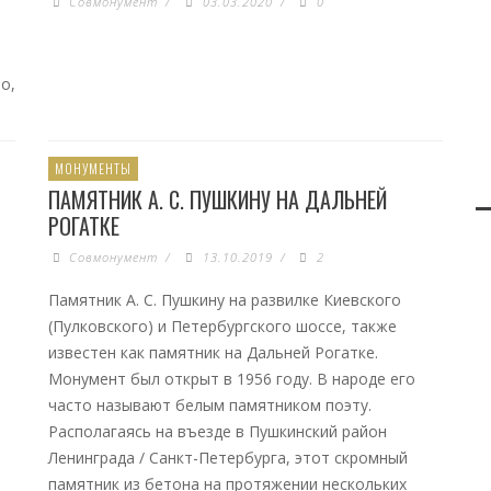
Совмонумент
/
03.03.2020
/
0
о,
МОНУМЕНТЫ
ПАМЯТНИК А. С. ПУШКИНУ НА ДАЛЬНЕЙ
РОГАТКЕ
Совмонумент
/
13.10.2019
/
2
Памятник А. С. Пушкину на развилке Киевского
(Пулковского) и Петербургского шоссе, также
известен как памятник на Дальней Рогатке.
Монумент был открыт в 1956 году. В народе его
часто называют белым памятником поэту.
Располагаясь на въезде в Пушкинский район
Ленинграда / Санкт-Петербурга, этот скромный
памятник из бетона на протяжении нескольких