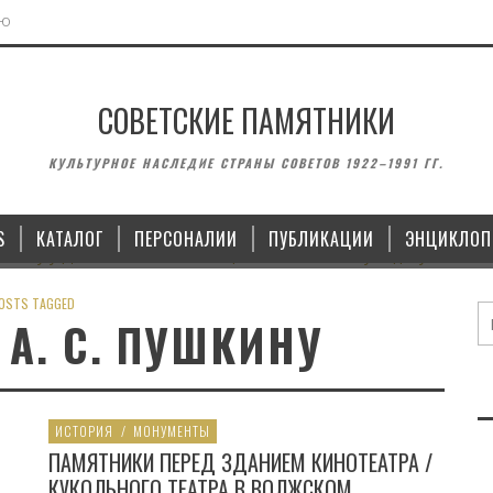
ЬЮ
СОВЕТСКИЕ ПАМЯТНИКИ
МОНУМЕНТЫ
ВОИНСКИЕ ЗА
КУЛЬТУРНОЕ НАСЛЕДИЕ СТРАНЫ СОВЕТОВ 1922–1991 ГГ.
 ЛЕНИНУ У ДОМА СОВЕТОВ В
ПАМЯТНИК ЯНУ ЮДИНУ И П
ЛИПЕЦКЕ
В КАЗ
S
КАТАЛОГ
ПЕРСОНАЛИИ
ПУБЛИКАЦИИ
ЭНЦИКЛОП
15.10.2022
14.09
OSTS TAGGED
А. С. ПУШКИНУ
ИСТОРИЯ
/
МОНУМЕНТЫ
ПАМЯТНИКИ ПЕРЕД ЗДАНИЕМ КИНОТЕАТРА /
КУКОЛЬНОГО ТЕАТРА В ВОЛЖСКОМ