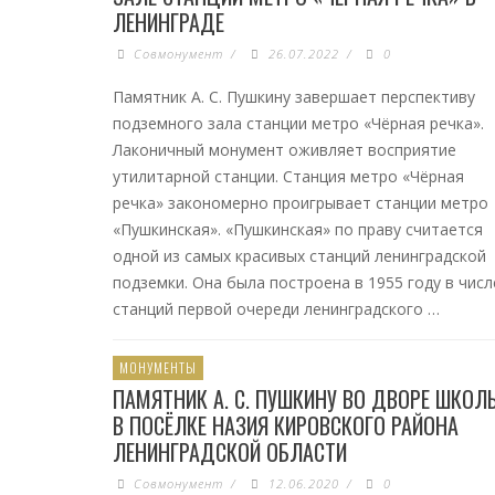
ЛЕНИНГРАДЕ
Совмонумент
/
26.07.2022
/
0
Памятник А. С. Пушкину завершает перспективу
подземного зала станции метро «Чёрная речка».
Лаконичный монумент оживляет восприятие
утилитарной станции. Станция метро «Чёрная
речка» закономерно проигрывает станции метро
«Пушкинская». «Пушкинская» по праву считается
одной из самых красивых станций ленинградской
подземки. Она была построена в 1955 году в числ
станций первой очереди ленинградского …
МОНУМЕНТЫ
ПАМЯТНИК А. С. ПУШКИНУ ВО ДВОРЕ ШКОЛ
В ПОСЁЛКЕ НАЗИЯ КИРОВСКОГО РАЙОНА
ЛЕНИНГРАДСКОЙ ОБЛАСТИ
Совмонумент
/
12.06.2020
/
0