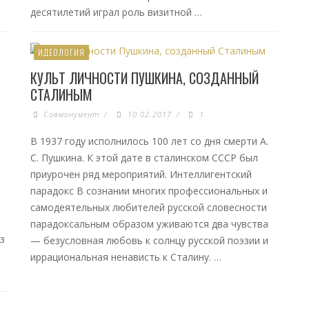
десятилетий играл роль визитной …
ИДЕОЛОГИЯ
КУЛЬТ ЛИЧНОСТИ ПУШКИНА, СОЗДАННЫЙ
СТАЛИНЫМ
Совмонумент
/
10.02.2017
/
1
В 1937 году исполнилось 100 лет со дня смерти А.
С. Пушкина. К этой дате в сталинском СССР был
приурочен ряд мероприятий. Интеллигентский
парадокс В сознании многих профессиональных и
самодеятельных любителей русской словесности
парадоксальным образом уживаются два чувства
з
— безусловная любовь к солнцу русской поэзии и
иррациональная ненависть к Сталину. …