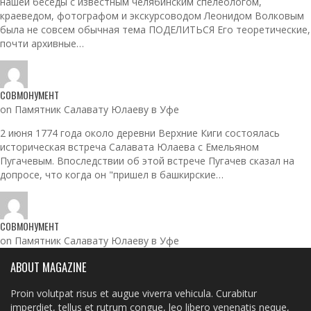
нашей беседы с известным челябинским спелеологом,
краеведом, фотографом и экскурсоводом Леонидом Волковым
была не совсем обычная тема ПОДЕЛИТЬСЯ Его теоретические,
почти архивные…
СОВМОНУМЕНТ
on Памятник Салавату Юлаеву в Уфе
2 июня 1774 года около деревни Верхние Киги состоялась
историческая встреча Салавата Юлаева с Емельяном
Пугачевым. Впоследствии об этой встрече Пугачев сказал на
допросе, что когда он "пришел в башкирские…
СОВМОНУМЕНТ
on Памятник Салавату Юлаеву в Уфе
ABOUT MAGAZINE
Proin volutpat risus et augue viverra vehicula. Curabitur
imperdiet, tellus et rutrum congue, leo libero venenatis neque,