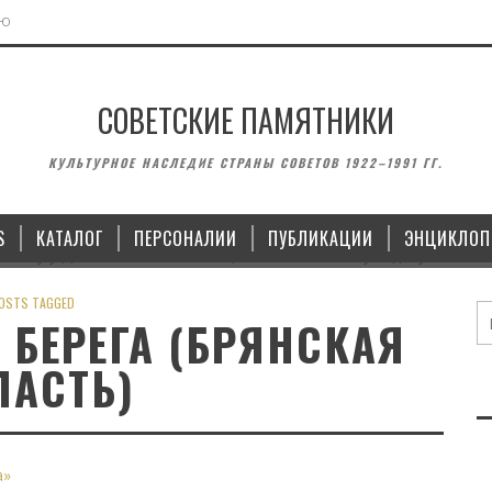
ЬЮ
СОВЕТСКИЕ ПАМЯТНИКИ
МОНУМЕНТЫ
ВОИНСКИЕ ЗА
КУЛЬТУРНОЕ НАСЛЕДИЕ СТРАНЫ СОВЕТОВ 1922–1991 ГГ.
 ЛЕНИНУ У ДОМА СОВЕТОВ В
ПАМЯТНИК ЯНУ ЮДИНУ И П
ЛИПЕЦКЕ
В КАЗ
S
КАТАЛОГ
ПЕРСОНАЛИИ
ПУБЛИКАЦИИ
ЭНЦИКЛОП
15.10.2022
14.09
OSTS TAGGED
 БЕРЕГА (БРЯНСКАЯ
ЛАСТЬ)