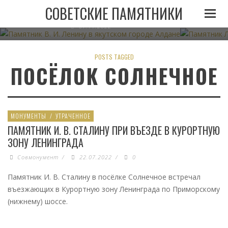
ПАМЯТНИК В. И. ЛЕНИНУ В ЯКУТСКОМ ГОРОДЕ
ПАМЯТНИК
СОВЕТСКИЕ ПАМЯТНИКИ
АЛДАНЕ
07.11.2022
POSTS TAGGED
ПОСЁЛОК СОЛНЕЧНОЕ
МОНУМЕНТЫ
/
УТРАЧЕННОЕ
ПАМЯТНИК И. В. СТАЛИНУ ПРИ ВЪЕЗДЕ В КУРОРТНУЮ
ЗОНУ ЛЕНИНГРАДА
Совмонумент
/
22.07.2022
/
0
Памятник И. В. Сталину в посёлке Солнечное встречал
въезжающих в Курортную зону Ленинграда по Приморскому
(нижнему) шоссе.