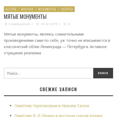
АБСУРД
/
МНЕНИЯ
/
МОНУМЕНТЫ
/
ОБЗОРЫ
МЯТЫЕ МОНУМЕНТЫ
Совмонумент
/
14.02.2019
/
0
Мятые монументы, являясь сомнительными
произведениями сами по себе, уж точно не вписываются в
классический облик Ленинграда — Петербурга. Активное
отрицание реализма
СВЕЖИЕ ЗАПИСИ
Памятник Черепановым в Нижнем Тагиле
Памятник В. И. Ленину в якутском городе Алдане