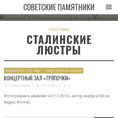
ПАМЯТНИК В. И. ЛЕНИНУ В ЯКУТСКОМ ГОРОДЕ
ПАМЯТНИК
СОВЕТСКИЕ ПАМЯТНИКИ
АЛДАНЕ
07.11.2022
POSTS TAGGED
СТАЛИНСКИЕ
ЛЮСТРЫ
ИНЖЕНЕРНЫЕ СИСТЕМЫ
/
ОБЩЕСТВЕННЫЕ ЗДАНИЯ
КОНЦЕРТНЫЙ ЗАЛ «ТРЯПОЧКИ»
Совмонумент
/
07.11.2013
/
0
Фотографии в альбоме «07.11.2013», автор avariyca100 на
Яндекс.Фотках