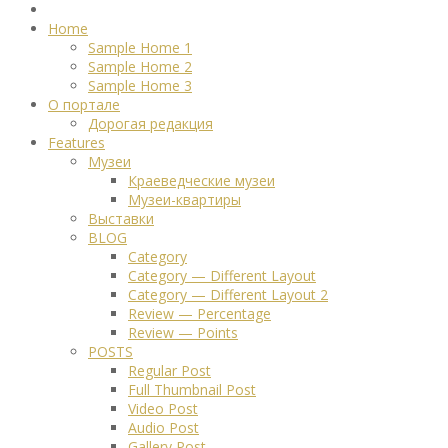
Home
Sample Home 1
Sample Home 2
Sample Home 3
О портале
Дорогая редакция
Features
Музеи
Краеведческие музеи
Музеи-квартиры
Выставки
BLOG
Category
Category — Different Layout
Category — Different Layout 2
Review — Percentage
Review — Points
POSTS
Regular Post
Full Thumbnail Post
Video Post
Audio Post
Gallery Post