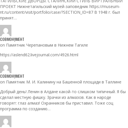
ТАГИЛЬСКИЕ ДВОРЦЫ. СТАЛИНСКИЙ СТИЛЬ ВИРТУАЛЬНЫЙ
ПРОЕКТ Нижнетагильский музей-заповедник https://museum-
nt.ru/content/visit/portfolio/case/?SECTION_ID=87 В 1948 г. был
принят…
СОВМОНУМЕНТ
on Памятник Черепановым в Нижнем Тагиле
https://aslend62.livejournal.com/4926.html
СОВМОНУМЕНТ
on Памятник М. И. Калинину на Башенной площади в Таллине
Добрый день! Ленин в Алдане какой-то слишком типичный. Я бы
сделал местную фишку. Зрачки из алмазов. Как в народе
говорят: глаз алмаз! Охранников бы приставил. Тоже соц
программа по созданию…