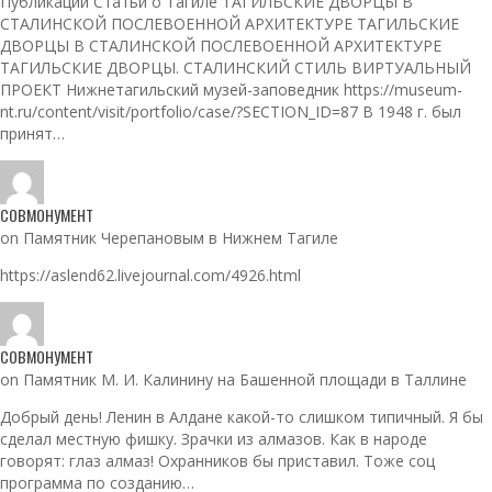
Публикации Статьи о Тагиле ТАГИЛЬСКИЕ ДВОРЦЫ В
СТАЛИНСКОЙ ПОСЛЕВОЕННОЙ АРХИТЕКТУРЕ ТАГИЛЬСКИЕ
ДВОРЦЫ В СТАЛИНСКОЙ ПОСЛЕВОЕННОЙ АРХИТЕКТУРЕ
ТАГИЛЬСКИЕ ДВОРЦЫ. СТАЛИНСКИЙ СТИЛЬ ВИРТУАЛЬНЫЙ
ПРОЕКТ Нижнетагильский музей-заповедник https://museum-
nt.ru/content/visit/portfolio/case/?SECTION_ID=87 В 1948 г. был
принят…
СОВМОНУМЕНТ
on Памятник Черепановым в Нижнем Тагиле
https://aslend62.livejournal.com/4926.html
СОВМОНУМЕНТ
on Памятник М. И. Калинину на Башенной площади в Таллине
Добрый день! Ленин в Алдане какой-то слишком типичный. Я бы
сделал местную фишку. Зрачки из алмазов. Как в народе
говорят: глаз алмаз! Охранников бы приставил. Тоже соц
программа по созданию…