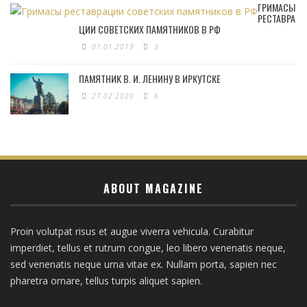
ГРИМАСЫ
РЕСТАВРА
ЦИИ СОВЕТСКИХ ПАМЯТНИКОВ В РФ
01.01.2019
3
ПАМЯТНИК В. И. ЛЕНИНУ В ИРКУТСКЕ
27.02.2020
6
ABOUT MAGAZINE
Proin volutpat risus et augue viverra vehicula. Curabitur
imperdiet, tellus et rutrum congue, leo libero venenatis neque,
sed venenatis neque urna vitae ex. Nullam porta, sapien nec
pharetra ornare, tellus turpis aliquet sapien.