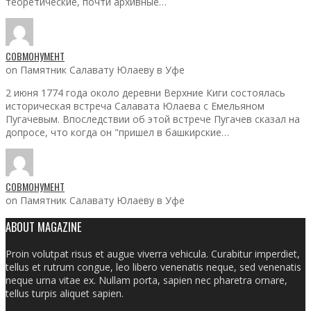
теоретические, почти архивные…
СОВМОНУМЕНТ
on Памятник Салавату Юлаеву в Уфе
2 июня 1774 года около деревни Верхние Киги состоялась
историческая встреча Салавата Юлаева с Емельяном
Пугачевым. Впоследствии об этой встрече Пугачев сказал на
допросе, что когда он "пришел в башкирские…
СОВМОНУМЕНТ
on Памятник Салавату Юлаеву в Уфе
ABOUT MAGAZINE
Proin volutpat risus et augue viverra vehicula. Curabitur imperdiet,
tellus et rutrum congue, leo libero venenatis neque, sed venenatis
neque urna vitae ex. Nullam porta, sapien nec pharetra ornare,
tellus turpis aliquet sapien.