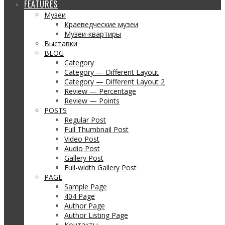
FEATURES
Музеи
Краеведческие музеи
Музеи-квартиры
Выставки
BLOG
Category
Category — Different Layout
Category — Different Layout 2
Review — Percentage
Review — Points
POSTS
Regular Post
Full Thumbnail Post
Video Post
Audio Post
Gallery Post
Full-width Gallery Post
PAGE
Sample Page
404 Page
Author Page
Author Listing Page
Контакты