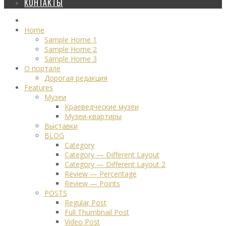
КОНТАКТЫ
Home
Sample Home 1
Sample Home 2
Sample Home 3
О портале
Дорогая редакция
Features
Музеи
Краеведческие музеи
Музеи-квартиры
Выставки
BLOG
Category
Category — Different Layout
Category — Different Layout 2
Review — Percentage
Review — Points
POSTS
Regular Post
Full Thumbnail Post
Video Post