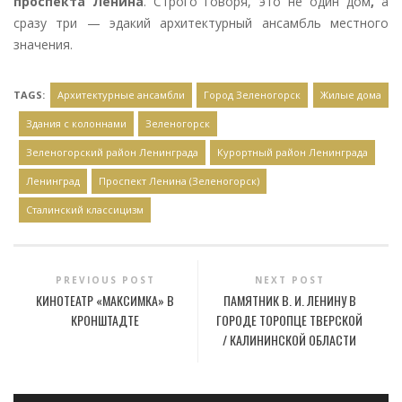
проспекта Ленина
. Строго говоря, это не один дом
,
а
сразу три — эдакий архитектурный ансамбль местного
значения.
TAGS:
Архитектурные ансамбли
Город Зеленогорск
Жилые дома
Здания с колоннами
Зеленогорск
Зеленогорский район Ленинграда
Курортный район Ленинграда
Ленинград
Проспект Ленина (Зеленогорск)
Сталинский классицизм
PREVIOUS POST
NEXT POST
КИНОТЕАТР «МАКСИМКА» В
ПАМЯТНИК В. И. ЛЕНИНУ В
КРОНШТАДТЕ
ГОРОДЕ ТОРОПЦЕ ТВЕРСКОЙ
/ КАЛИНИНСКОЙ ОБЛАСТИ