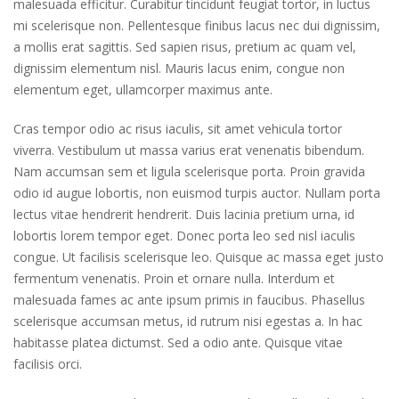
malesuada efficitur. Curabitur tincidunt feugiat tortor, in luctus
mi scelerisque non. Pellentesque finibus lacus nec dui dignissim,
a mollis erat sagittis. Sed sapien risus, pretium ac quam vel,
dignissim elementum nisl. Mauris lacus enim, congue non
elementum eget, ullamcorper maximus ante.
Cras tempor odio ac risus iaculis, sit amet vehicula tortor
viverra. Vestibulum ut massa varius erat venenatis bibendum.
Nam accumsan sem et ligula scelerisque porta. Proin gravida
odio id augue lobortis, non euismod turpis auctor. Nullam porta
lectus vitae hendrerit hendrerit. Duis lacinia pretium urna, id
lobortis lorem tempor eget. Donec porta leo sed nisl iaculis
congue. Ut facilisis scelerisque leo. Quisque ac massa eget justo
fermentum venenatis. Proin et ornare nulla. Interdum et
malesuada fames ac ante ipsum primis in faucibus. Phasellus
scelerisque accumsan metus, id rutrum nisi egestas a. In hac
habitasse platea dictumst. Sed a odio ante. Quisque vitae
facilisis orci.