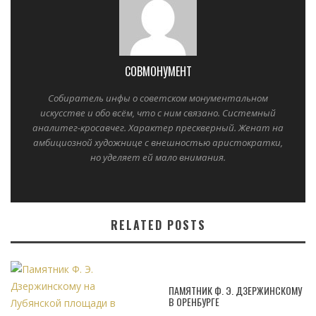
СОВМОНУМЕНТ
Собиратель инфы о советском монументальном
искусстве и обо всём, что с ним связано. Системный
аналитег-кросавчег. Характер прескверный. Женат на
амбициозной художнице с внешностью аристократки,
но уделяет ей мало внимания.
RELATED POSTS
ПАМЯТНИК Ф. Э. ДЗЕРЖИНСКОМУ
В ОРЕНБУРГЕ