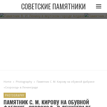
ПАМЯТНИК В. И. ЛЕНИНУ В ЯКУТСКОМ ГОРОДЕ
ПАМЯТНИК
СОВЕТСКИЕ ПАМЯТНИКИ
АЛДАНЕ
07.11.2022
Home
»
Photography
»
Памятник С. М. Кирову на обувной фабрике
«Скороход» в Ленинграде
PHOTOGRAPHY
ПАМЯТНИК С. М. КИРОВУ НА ОБУВНОЙ