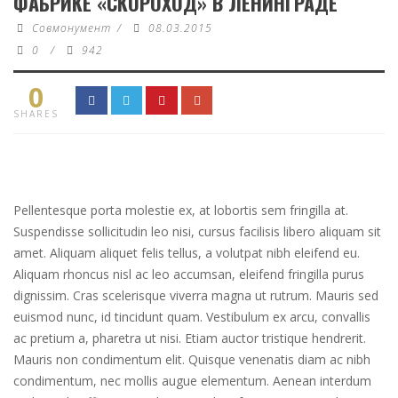
ФАБРИКЕ «СКОРОХОД» В ЛЕНИНГРАДЕ
Совмонумент
/
08.03.2015
0
/
942
0
SHARES
Pellentesque porta molestie ex, at lobortis sem fringilla at.
Suspendisse sollicitudin leo nisi, cursus facilisis libero aliquam sit
amet. Aliquam aliquet felis tellus, a volutpat nibh eleifend eu.
Aliquam rhoncus nisl ac leo accumsan, eleifend fringilla purus
dignissim. Cras scelerisque viverra magna ut rutrum. Mauris sed
euismod nunc, id tincidunt quam. Vestibulum ex arcu, convallis
ac pretium a, pharetra ut nisi. Etiam auctor tristique hendrerit.
Mauris non condimentum elit. Quisque venenatis diam ac nibh
condimentum, nec mollis augue elementum. Aenean interdum