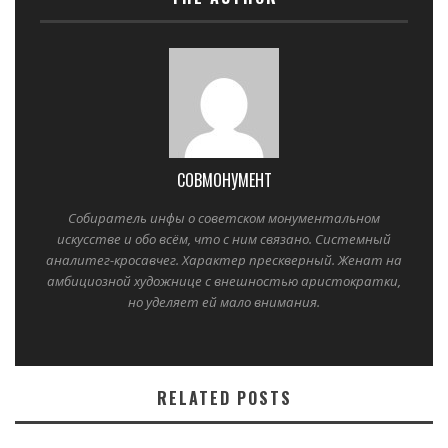
СОВМОНУМЕНТ
Собиратель инфы о советском монументальном
искусстве и обо всём, что с ним связано. Системный
аналитег-кросавчег. Характер прескверный. Женат на
амбициозной художнице с внешностью аристократки,
но уделяет ей мало внимания.
RELATED POSTS