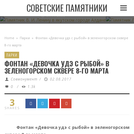
ПАМЯТНИК В. И. ЛЕНИНУ В ЯКУТСКОМ ГОРОДЕ
ПАМЯТНИК
СОВЕТСКИЕ ПАМЯТНИКИ
АЛДАНЕ
07.11.2022
Home
»
Парки
»
Фонтан «Девочка удэ с рыбой» в зеленогорском сквере
8-го марта
ПАРКИ
ФОНТАН «ДЕВОЧКА УДЭ С РЫБОЙ» В
ЗЕЛЕНОГОРСКОМ СКВЕРЕ 8-ГО МАРТА
Совмонумент
/
02.08.2017
0
/
1.3k
3
SHARES
Фонтан «Девочка удэ с рыбой» в зеленогорском