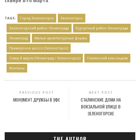
сквере 8-го марта
.
TAGS:
Город Зеленогорск
Зеленогорск
Зеленогорский район Ленинграда
Курортный район Ленинграда
Ленинград
Малые архитектурные формы
Приморское шоссе (Зеленогорск)
Сквер 8 марта (Ленинград / Зеленогорск)
Сталинский классицизм
Фонтаны
PREVIOUS POST
NEXT POST
МОНУМЕНТ ДРУЖБЫ В УФЕ
СТАЛИНСКИЕ ДОМА НА
ВОКЗАЛЬНОЙ УЛИЦЕ В
ЗЕЛЕНОГОРСКЕ
THE AUTHOR