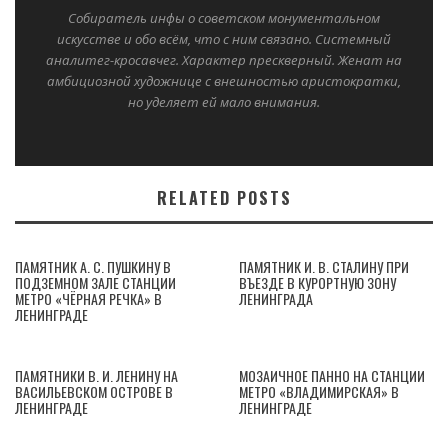
Собиратель инфы о советском монументальном
искусстве и обо всём, что с ним связано. Системный
аналитег-кросавчег. Характер прескверный. Женат на
амбициозной художнице с внешностью аристократки,
но уделяет ей мало внимания.
RELATED POSTS
ПАМЯТНИК А. С. ПУШКИНУ В
ПАМЯТНИК И. В. СТАЛИНУ ПРИ
ПОДЗЕМНОМ ЗАЛЕ СТАНЦИИ
ВЪЕЗДЕ В КУРОРТНУЮ ЗОНУ
МЕТРО «ЧЁРНАЯ РЕЧКА» В
ЛЕНИНГРАДА
ЛЕНИНГРАДЕ
ПАМЯТНИКИ В. И. ЛЕНИНУ НА
МОЗАИЧНОЕ ПАННО НА СТАНЦИИ
ВАСИЛЬЕВСКОМ ОСТРОВЕ В
МЕТРО «ВЛАДИМИРСКАЯ» В
ЛЕНИНГРАДЕ
ЛЕНИНГРАДЕ