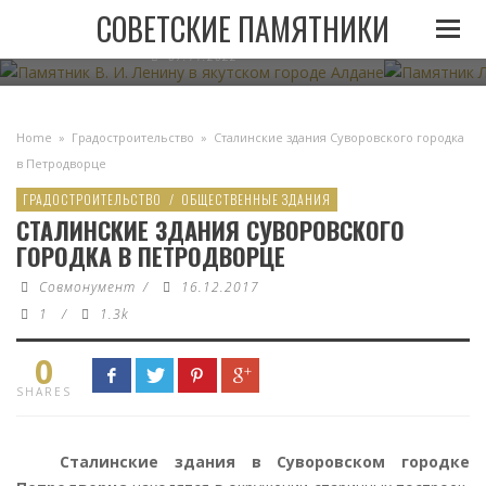
ПАМЯТНИК В. И. ЛЕНИНУ В ЯКУТСКОМ ГОРОДЕ
ПАМЯТНИК
СОВЕТСКИЕ ПАМЯТНИКИ
АЛДАНЕ
07.11.2022
Home
»
Градостроительство
»
Сталинские здания Суворовского городка
в Петродворце
ГРАДОСТРОИТЕЛЬСТВО
/
ОБЩЕСТВЕННЫЕ ЗДАНИЯ
СТАЛИНСКИЕ ЗДАНИЯ СУВОРОВСКОГО
ГОРОДКА В ПЕТРОДВОРЦЕ
Совмонумент
/
16.12.2017
1
/
1.3k
0
SHARES
Сталинские здания в Суворовском городке