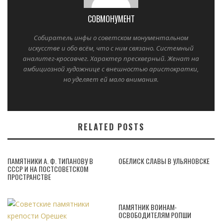
СОВМОНУМЕНТ
Собиратель инфы о советском монументальном
искусстве и обо всём, что с ним связано. Системный
аналитег-кросавчег. Характер прескверный. Женат на
амбициозной художнице с внешностью аристократки,
но уделяет ей мало внимания.
RELATED POSTS
ПАМЯТНИКИ А. Ф. ТИПАНОВУ В
ОБЕЛИСК СЛАВЫ В УЛЬЯНОВСКЕ
СССР И НА ПОСТСОВЕТСКОМ
ПРОСТРАНСТВЕ
ПАМЯТНИК ВОИНАМ-
ОСВОБОДИТЕЛЯМ РОПШИ