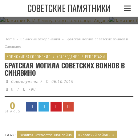
ПАМЯТНИК В. И. ЛЕНИНУ В ЯКУТСКОМ ГОРОДЕ
ПАМЯТНИК
СОВЕТСКИЕ ПАМЯТНИКИ
АЛДАНЕ
07.11.2022
Home
»
Воинские захоронения
»
Братская могила советских воинов в
Синявино
ВОИНСКИЕ ЗАХОРОНЕНИЯ
/
КРАЕВЕДЕНИЕ
/
РЕПОРТАЖИ
БРАТСКАЯ МОГИЛА СОВЕТСКИХ ВОИНОВ В
СИНЯВИНО
Совмонумент
/
06.10.2019
0
/
790
0
SHARES
TAGS:
Великая Отечественная война
Кировский район ЛО