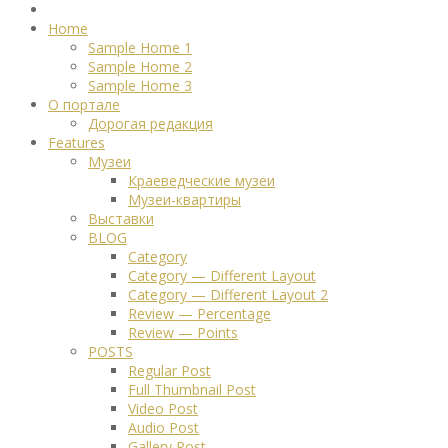
Home
Sample Home 1
Sample Home 2
Sample Home 3
О портале
Дорогая редакция
Features
Музеи
Краеведческие музеи
Музеи-квартиры
Выставки
BLOG
Category
Category — Different Layout
Category — Different Layout 2
Review — Percentage
Review — Points
POSTS
Regular Post
Full Thumbnail Post
Video Post
Audio Post
Gallery Post