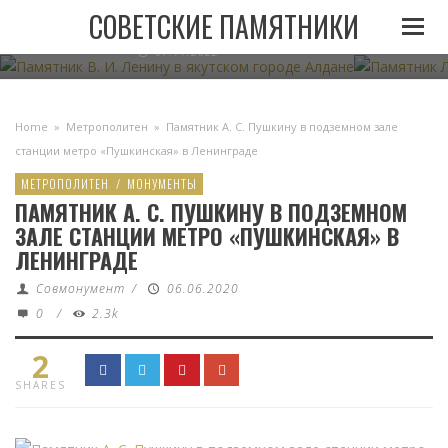
ПАМЯТНИК В. И. ЛЕНИНУ В ЯКУТСКОМ ГОРОДЕ
ПАМЯТНИК
СОВЕТСКИЕ ПАМЯТНИКИ
АЛДАНЕ
07.11.2022
Home
»
Метрополитен
»
Памятник А. С. Пушкину в подземном зале
станции метро «Пушкинская» в Ленинграде
МЕТРОПОЛИТЕН
/
МОНУМЕНТЫ
ПАМЯТНИК А. С. ПУШКИНУ В ПОДЗЕМНОМ
ЗАЛЕ СТАНЦИИ МЕТРО «ПУШКИНСКАЯ» В
ЛЕНИНГРАДЕ
Совмонумент
/
06.06.2020
0
/
2.3k
2
SHARES