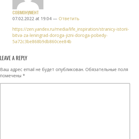
СОВМОНУМЕНТ
07.02.2022 at 19:04 —
Ответить
https://zen.yandex.ru/media/life_inspiration/stranicy-istorii-
bitva-za-leningrad-doroga-jizni-doroga-pobedy-
5a72c3be868b9db860cee84b
LEAVE A REPLY
Ваш адрес email не будет опубликован.
Обязательные поля
помечены
*