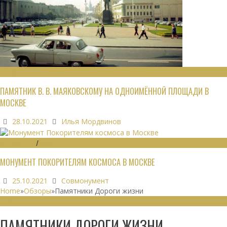
МОНУМЕНТЫ
ПАМЯТНИК В. В. МАЯКОВСКОМУ НА ОДНОИМЁННОЙ ПЛОЩАДИ В
МОСКВЕ
28.10.2021
Илья Мордвинов
МОНУМЕНТЫ
/
МУЗЕИ
МОНУМЕНТ ПОКОРИТЕЛЯМ КОСМОСА В МОСКВЕ
25.10.2021
Совмонумент
Home
»
Обзоры
»
Памятники Дороги жизни
ОБЗОРЫ
ПАМЯТНИКИ ДОРОГИ ЖИЗНИ