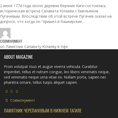
2 июня 1774 года около деревни Верхние Киги состоялась
историческая встреча Салавата Юлаева с Емельяном
Пугачевым. Впоследствии об этой встрече Пугачев сказал на
допросе, что когда он "пришел в башкирские…
СОВМОНУМЕНТ
on Памятник Салавату Юлаеву в Уфе
ABOUT MAGAZINE
Proin volutpat risus et augue viverra vehicula. Curabitur
imperdiet, tellus et rutrum congue, leo libero venenatis neque,
sed venenatis neque urna vitae ex. Nullam porta, sapien nec
pharetra ornare, tellus turpis aliquet sapien.
Совмонумент
ПАМЯТНИК ЧЕРЕПАНОВЫМ В НИЖНЕМ ТАГИЛЕ