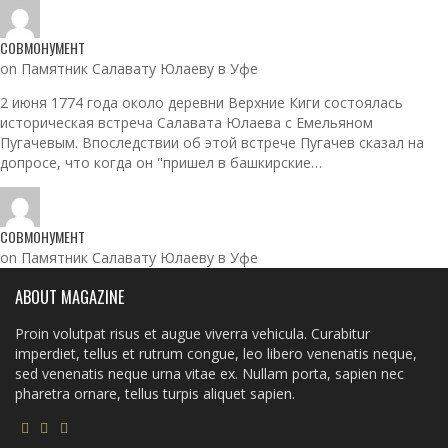
СОВМОНУМЕНТ
on Памятник Салавату Юлаеву в Уфе
2 июня 1774 года около деревни Верхние Киги состоялась
историческая встреча Салавата Юлаева с Емельяном
Пугачевым. Впоследствии об этой встрече Пугачев сказал на
допросе, что когда он "пришел в башкирские…
СОВМОНУМЕНТ
on Памятник Салавату Юлаеву в Уфе
ABOUT MAGAZINE
Proin volutpat risus et augue viverra vehicula. Curabitur
imperdiet, tellus et rutrum congue, leo libero venenatis neque,
sed venenatis neque urna vitae ex. Nullam porta, sapien nec
pharetra ornare, tellus turpis aliquet sapien.