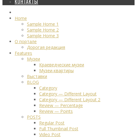
КОНТАКТЫ
Home
Sample Home 1
Sample Home 2
Sample Home 3
О портале
Дорогая редакция
Features
Музеи
Краеведческие музеи
Музеи-квартиры
Выставки
BLOG
Category
Category — Different Layout
Category — Different Layout 2
Review — Percentage
Review — Points
POSTS
Regular Post
Full Thumbnail Post
Video Post