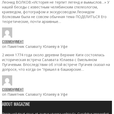
Леонид ВОЛКОВ:«История не терпит легенд и вымыслов…» У
нашей беседы с известным челябинским спелеологом,
краеведом, фотографом и экскурсоводом Леонидом
Волковым была не совсем обычная тема ПОДЕЛИТЬСЯ Его
теоретические, почти архивные…
СОВМОНУМЕНТ
on Памятник Салавату Юлаеву в Уфе
2 июня 1774 года около деревни Верхние Киги состоялась
историческая встреча Салавата Юлаева с Емельяном
Пугачевым. Впоследствии об этой встрече Пугачев сказал на
допросе, что когда он "пришел в башкирские…
СОВМОНУМЕНТ
on Памятник Салавату Юлаеву в Уфе
ABOUT MAGAZINE
Proin volutpat risus et augue viverra vehicula. Curabitur imperdiet,