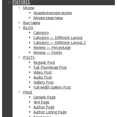
FEATURES
Музеи
Краеведческие музеи
Музеи-квартиры
Выставки
BLOG
Category
Category — Different Layout
Category — Different Layout 2
Review — Percentage
Review — Points
POSTS
Regular Post
Full Thumbnail Post
Video Post
Audio Post
Gallery Post
Full-width Gallery Post
PAGE
Sample Page
404 Page
Author Page
Author Listing Page
Контакты