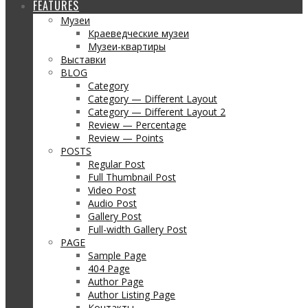
FEATURES
Музеи
Краеведческие музеи
Музеи-квартиры
Выставки
BLOG
Category
Category — Different Layout
Category — Different Layout 2
Review — Percentage
Review — Points
POSTS
Regular Post
Full Thumbnail Post
Video Post
Audio Post
Gallery Post
Full-width Gallery Post
PAGE
Sample Page
404 Page
Author Page
Author Listing Page
Контакты