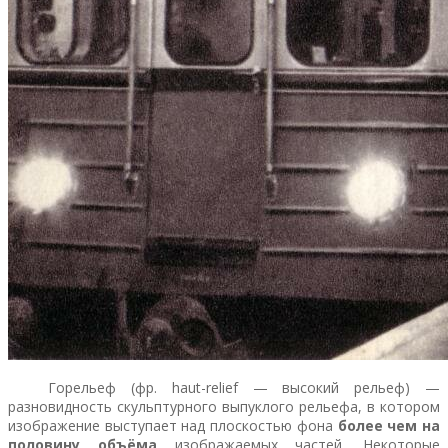
Горельеф (фр. haut-relief — высокий рельеф) —
разновидность скульптурного выпуклого рельефа, в котором
изображение выступает над плоскостью фона
более чем на
половину объёма
изображаемых частей. Некоторые