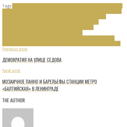
Tags:
Александр Викторович Васильев
Александр Григорьевич
Овсянников
Алексей Павлович Тимченко
Василий Гаврилович
Стамов
Горельефы
Григорий Васильевич Косов
Давид
Семёнович Гольдгор
Кировско-Выборгская линия
ленинградского метрополитена
Ленинград
О. В.
Иванова
Первая очередь ленинградского
метрополитена
Сергей Борисович Сперанский
Сталинское
метро
Станции метро
Станция метро «Нарвская» (Ленинград)
Previous post
ДЕМОКРАТИЯ НА УЛИЦЕ СЕДОВА
Next post
МОЗАИЧНОЕ ПАННО И БАРЕЛЬЕФЫ СТАНЦИИ МЕТРО
«БАЛТИЙСКАЯ» В ЛЕНИНГРАДЕ
THE AUTHOR