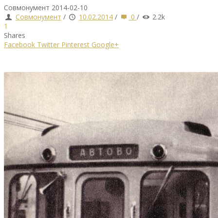
Совмонумент
2014-02-10
Совмонумент
/
10.02.2014
/
0
/
2.2k
1
Shares
Facebook
Twitter
Pinterest
Google+