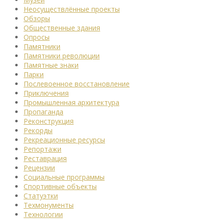
Неосуществлённые проекты
Обзоры
Общественные здания
Опросы
Памятники
Памятники революции
Памятные знаки
Парки
Послевоенное восстановление
Приключения
Промышленная архитектура
Пропаганда
Реконструкция
Рекорды
Рекреационные ресурсы
Репортажи
Реставрация
Рецензии
Социальные программы
Спортивные объекты
Статуэтки
Техмонументы
Технологии