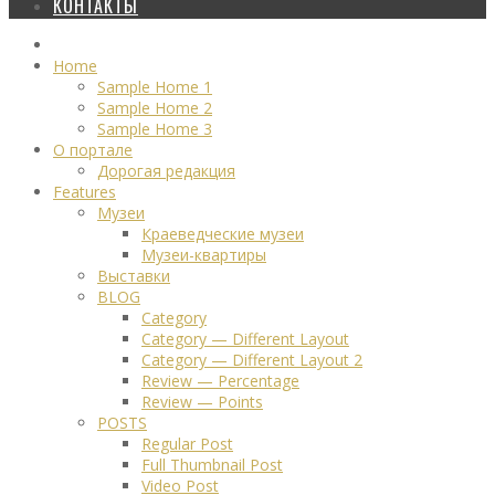
КОНТАКТЫ
Home
Sample Home 1
Sample Home 2
Sample Home 3
О портале
Дорогая редакция
Features
Музеи
Краеведческие музеи
Музеи-квартиры
Выставки
BLOG
Category
Category — Different Layout
Category — Different Layout 2
Review — Percentage
Review — Points
POSTS
Regular Post
Full Thumbnail Post
Video Post