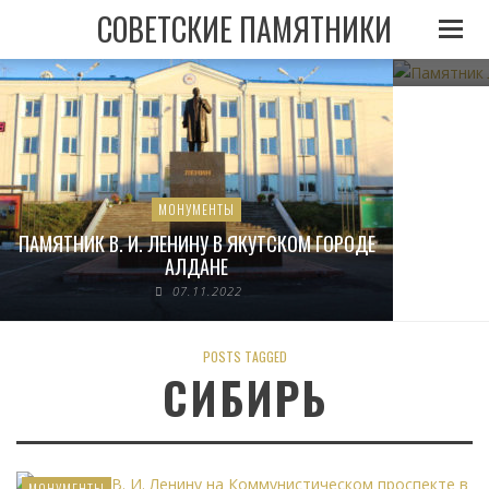
ПАМЯТНИ
СОВЕТСКИЕ ПАМЯТНИКИ
МОНУМЕНТЫ
ПАМЯТНИК В. И. ЛЕНИНУ В ЯКУТСКОМ ГОРОДЕ
АЛДАНЕ
07.11.2022
POSTS TAGGED
СИБИРЬ
МОНУМЕНТЫ