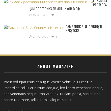
ГРИМАСЫ
РЕСТАВРА
ЦИИ СОВЕТСКИХ ПАМЯТНИКОВ В РФ
01.01.2019
3
ПАМЯТНИК В. И. ЛЕНИНУ В
ИРКУТСКЕ
27.02.2020
6
ABOUT MAGAZINE
Proin volutpat risus et augue viverra vehicula. Curabitur
imperdiet, tellus et rutrum congue, leo libero venenatis neque,
sed venenatis neque urna vitae ex. Nullam porta, sapien nec
pharetra ornare, tellus turpis aliquet sapien.