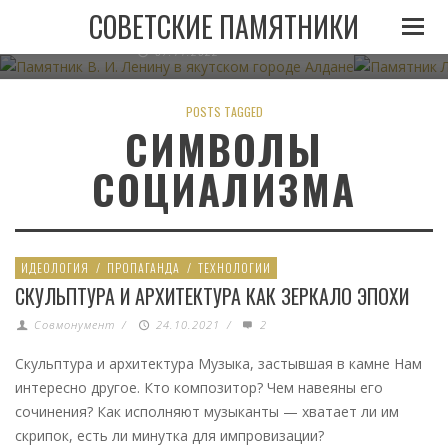
ПАМЯТНИК В. И. ЛЕНИНУ В ЯКУТСКОМ ГОРОДЕ
ПАМЯТНИК
СОВЕТСКИЕ ПАМЯТНИКИ
АЛДАНЕ
07.11.2022
POSTS TAGGED
СИМВОЛЫ
СОЦИАЛИЗМА
ИДЕОЛОГИЯ
/
ПРОПАГАНДА
/
ТЕХНОЛОГИИ
СКУЛЬПТУРА И АРХИТЕКТУРА КАК ЗЕРКАЛО ЭПОХИ
Совмонумент
/
24.10.2021
/
2
Скульптура и архитектура Музыка, застывшая в камне Нам
интересно другое. Кто композитор? Чем навеяны его
сочинения? Как исполняют музыканты — хватает ли им
скрипок, есть ли минутка для импровизации?