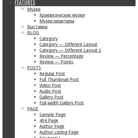
FEATURES
Музеи
Краеведческие музеи
Музеи-квартиры
Выставки
BLOG
Category
Category — Different Layout
Category — Different Layout 2
Review — Percentage
Review — Points
POSTS
Regular Post
Full Thumbnail Post
Video Post
Audio Post
Gallery Post
Full-width Gallery Post
PAGE
Sample Page
404 Page
Author Page
Author Listing Page
Контакты