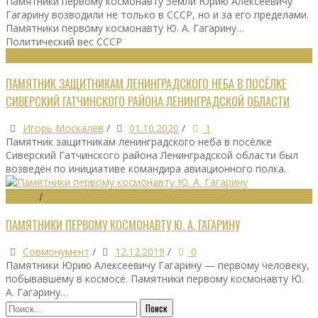
Памятники первому космонавту Земли Юрию Алексеевичу
Гагарину возводили не только в СССР, но и за его пределами.
Памятники первому космонавту Ю. А. Гагарину…
Политический вес СССР
ПАМЯТНИКИ
ПАМЯТНИК ЗАЩИТНИКАМ ЛЕНИНГРАДСКОГО НЕБА В ПОСЁЛКЕ
СИВЕРСКИЙ ГАТЧИНСКОГО РАЙОНА ЛЕНИНГРАДСКОЙ ОБЛАСТИ
Игорь Москалёв
/
01.10.2020
/
1
Памятник защитникам ленинградского неба в посёлке
Сиверский Гатчинского района Ленинградской области был
возведён по инициативе командира авиационного полка.
ОБЗОРЫ
/
ПАМЯТНИКИ
ПАМЯТНИКИ ПЕРВОМУ КОСМОНАВТУ Ю. А. ГАГАРИНУ
Совмонумент
/
12.12.2019
/
0
Памятники Юрию Алексеевичу Гагарину — первому человеку,
побывавшему в космосе. Памятники первому космонавту Ю.
А. Гагарину…
Найти: