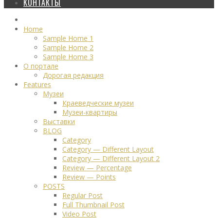
КОНТАКТЫ
Home
Sample Home 1
Sample Home 2
Sample Home 3
О портале
Дорогая редакция
Features
Музеи
Краеведческие музеи
Музеи-квартиры
Выставки
BLOG
Category
Category — Different Layout
Category — Different Layout 2
Review — Percentage
Review — Points
POSTS
Regular Post
Full Thumbnail Post
Video Post