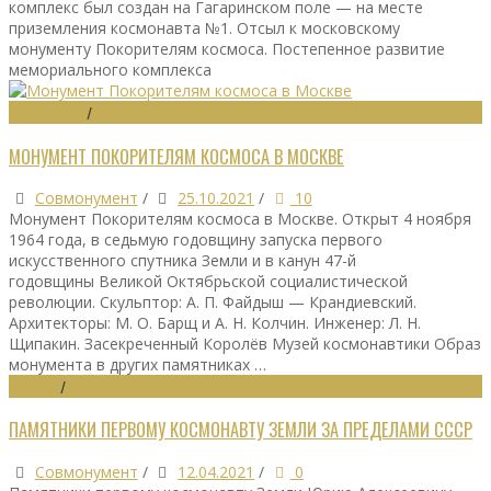
комплекс был создан на Гагаринском поле — на месте
приземления космонавта №1. Отсыл к московскому
монументу Покорителям космоса. Постепенное развитие
мемориального комплекса
МОНУМЕНТЫ
/
МУЗЕИ
МОНУМЕНТ ПОКОРИТЕЛЯМ КОСМОСА В МОСКВЕ
Совмонумент
/
25.10.2021
/
10
Монумент Покорителям космоса в Москве. Открыт 4 ноября
1964 года, в седьмую годовщину запуска первого
искусственного спутника Земли и в канун 47-й
годовщины Великой Октябрьской социалистической
революции. Скульптор: А. П. Файдыш — Крандиевский.
Архитекторы: М. О. Барщ и А. Н. Колчин. Инженер: Л. Н.
Щипакин. Засекреченный Королёв Музей космонавтики Образ
монумента в других памятниках …
ОБЗОРЫ
/
ПАМЯТНИКИ
ПАМЯТНИКИ ПЕРВОМУ КОСМОНАВТУ ЗЕМЛИ ЗА ПРЕДЕЛАМИ СССР
Совмонумент
/
12.04.2021
/
0