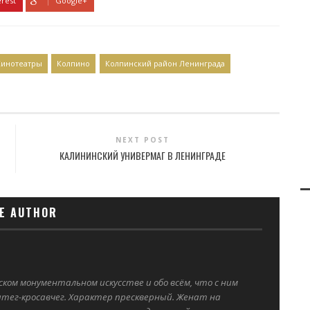
erest
Google+
Кинотеатры
Колпино
Колпинский район Ленинграда
NEXT POST
КАЛИНИНСКИЙ УНИВЕРМАГ В ЛЕНИНГРАДЕ
E AUTHOR
ком монументальном искусстве и обо всём, что с ним
тег-кросавчег. Характер прескверный. Женат на