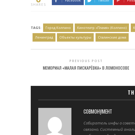
Facebook
Twitter
Pint
SHARES
TAGS:
Город Колпино
Кинотеатр «Пламя» (Колпино)
Ленинград
Объекты культуры
Сталинские дома
PREVIOUS POST
МЕМОРИАЛ «МАЛАЯ ПИСКАРЁВКА» В ЛОМОНОСОВЕ
TH
СОВМОНУМЕНТ
Собиратель инфы о советс
связано. Системный анали