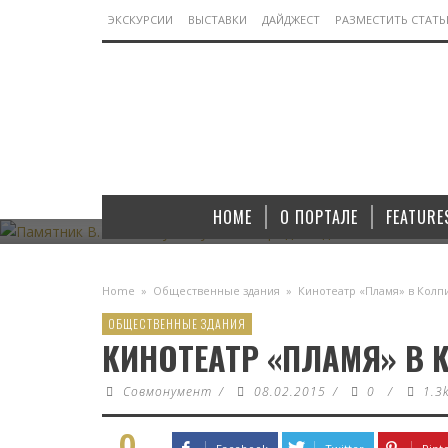
ЭКСКУРСИИ
ВЫСТАВКИ
ДАЙДЖЕСТ
РАЗМЕСТИТЬ СТАТ
МОНУМЕНТЫ
ПАМЯТНИК В. И. ЛЕНИНУ В ЯКУТСКОМ ГОРОДЕ
ПАМЯТНИК
АЛДАНЕ
HOME
О ПОРТАЛЕ
FEATURE
07.11.2022
Home
»
Общественные здания
»
Кинотеатр «Пламя» в Колп
ОБЩЕСТВЕННЫЕ ЗДАНИЯ
КИНОТЕАТР «ПЛАМЯ» В 
Совмонумент
/
08.02.2015
/
0
/
1.3
0