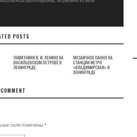
 внешностью аристократки, но уделяет ей мало
ATED POSTS
ПАМЯТНИКИ В. И. ЛЕНИНУ НА
МОЗАИЧНОЕ ПАННО НА
ВАСИЛЬЕВСКОМ ОСТРОВЕ В
СТАНЦИИ МЕТРО
ЛЕНИНГРАДЕ
«ВЛАДИМИРСКАЯ» В
ЛЕНИНГРАДЕ
 COMMENT
ьные поля помечены
*