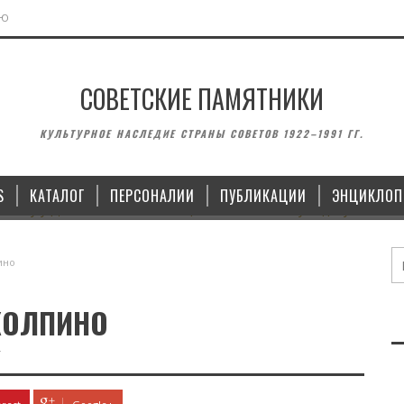
ЬЮ
СОВЕТСКИЕ ПАМЯТНИКИ
МОНУМЕНТЫ
ВОИНСКИЕ ЗА
КУЛЬТУРНОЕ НАСЛЕДИЕ СТРАНЫ СОВЕТОВ 1922–1991 ГГ.
 ЛЕНИНУ У ДОМА СОВЕТОВ В
ПАМЯТНИК ЯНУ ЮДИНУ И П
ЛИПЕЦКЕ
В КАЗ
S
КАТАЛОГ
ПЕРСОНАЛИИ
ПУБЛИКАЦИИ
ЭНЦИКЛОП
15.10.2022
14.09
ино
КОЛПИНО
k