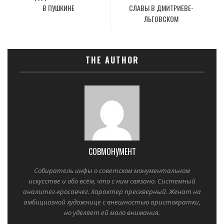
В ПУШКИНЕ
СЛАВЫ В ДМИТРИЕВЕ-
ЛЬГОВСКОМ
THE AUTHOR
СОВМОНУМЕНТ
Собиратель инфы о советском монументальном
искусстве и обо всём, что с ним связано. Системный
аналитег-кросавчег. Характер прескверный. Женат на
амбициозной художнице с внешностью аристократки,
но уделяет ей мало внимания.