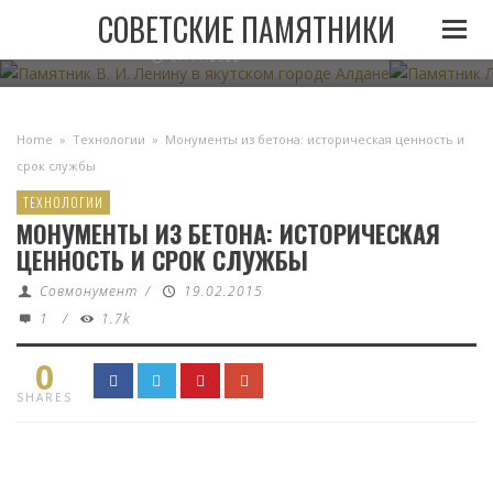
ПАМЯТНИК В. И. ЛЕНИНУ В ЯКУТСКОМ ГОРОДЕ
ПАМЯТНИК
СОВЕТСКИЕ ПАМЯТНИКИ
АЛДАНЕ
07.11.2022
Home
»
Технологии
»
Монументы из бетона: историческая ценность и
срок службы
ТЕХНОЛОГИИ
МОНУМЕНТЫ ИЗ БЕТОНА: ИСТОРИЧЕСКАЯ
ЦЕННОСТЬ И СРОК СЛУЖБЫ
Совмонумент
/
19.02.2015
1
/
1.7k
0
SHARES