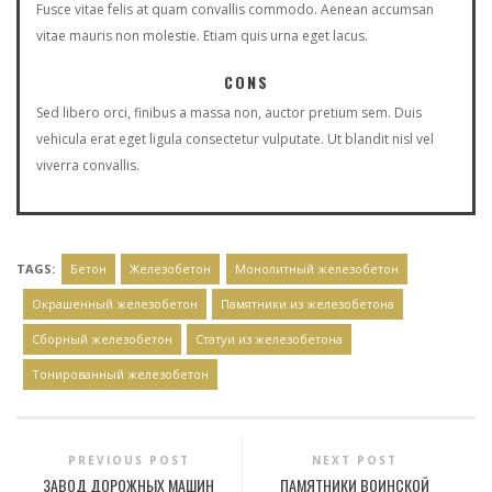
Fusce vitae felis at quam convallis commodo. Aenean accumsan
vitae mauris non molestie. Etiam quis urna eget lacus.
CONS
Sed libero orci, finibus a massa non, auctor pretium sem. Duis
vehicula erat eget ligula consectetur vulputate. Ut blandit nisl vel
viverra convallis.
TAGS:
Бетон
Железобетон
Монолитный железобетон
Окрашенный железобетон
Памятники из железобетона
Сборный железобетон
Статуи из железобетона
Тонированный железобетон
PREVIOUS POST
NEXT POST
ЗАВОД ДОРОЖНЫХ МАШИН
ПАМЯТНИКИ ВОИНСКОЙ