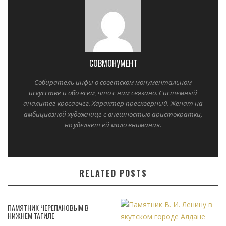
СОВМОНУМЕНТ
Собиратель инфы о советском монументальном
искусстве и обо всём, что с ним связано. Системный
аналитег-кросавчег. Характер прескверный. Женат на
амбициозной художнице с внешностью аристократки,
но уделяет ей мало внимания.
RELATED POSTS
ПАМЯТНИК ЧЕРЕПАНОВЫМ В
НИЖНЕМ ТАГИЛЕ