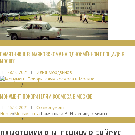
МОНУМЕНТЫ
ПАМЯТНИК В. В. МАЯКОВСКОМУ НА ОДНОИМЁННОЙ ПЛОЩАДИ В
МОСКВЕ
28.10.2021
Илья Мордвинов
МОНУМЕНТЫ
/
МУЗЕИ
МОНУМЕНТ ПОКОРИТЕЛЯМ КОСМОСА В МОСКВЕ
25.10.2021
Совмонумент
Home
»
Монументы
»
Памятники В. И. Ленину в Бийске
МОНУМЕНТЫ
/
ОБЗОРЫ
ПАМЯТНИКИ В. И. ЛЕНИНУ В БИЙСКЕ