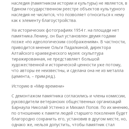
наследия (памятником истории и культуры) не является, в
Едином государственном реестре объектов культурного
наследия не числится, что позволяет относиться к нему
как к элементу благоустройства.
На исторических фотографиях 1954 г. на площади нет
памятника Ленину, он был установлен двумя годами
позже «по идеологическим соображениям». В частности,
приводится мнение Ольги Падалкиной, директора
Алтайского краеведческого музея: скульптура
тиражированная, не представляет большой
художественной и исторической ценности уже потому,
что авторы ее неизвестны, и сделана она не из металла
(цемента, – прим.ред.).
Историю в «Мир времени»
С демонтажом памятника согласились и члены комиссии,
руководители ветеранских общественных организаций
Барнаула Николай Устенко и Михаил Попов. По их мнению,
по отношению к памяти людей старшего поколения будет
благородно сохранить его, установив в другом месте, но,
однако же, нельзя допустить, чтобы памятник стал