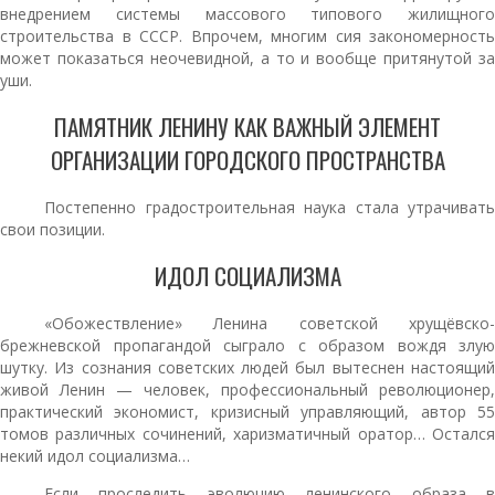
внедрением системы массового типового жилищного
строительства в СССР. Впрочем, многим сия закономерность
может показаться неочевидной, а то и вообще притянутой за
уши.
ПАМЯТНИК ЛЕНИНУ КАК ВАЖНЫЙ ЭЛЕМЕНТ
ОРГАНИЗАЦИИ ГОРОДСКОГО ПРОСТРАНСТВА
Постепенно градостроительная наука стала утрачивать
свои позиции.
ИДОЛ СОЦИАЛИЗМА
«Обожествление» Ленина советской хрущёвско-
брежневской пропагандой сыграло с образом вождя злую
шутку. Из сознания советских людей был вытеснен настоящий
живой Ленин — человек, профессиональный революционер,
практический экономист, кризисный управляющий, автор 55
томов различных сочинений, харизматичный оратор… Остался
некий идол социализма…
Если проследить эволюцию ленинского образа в