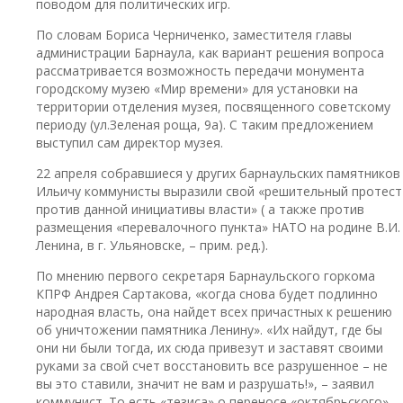
поводом для политических игр.
По словам Бориса Черниченко, заместителя главы
администрации Барнаула, как вариант решения вопроса
рассматривается возможность передачи монумента
городскому музею «Мир времени» для установки на
территории отделения музея, посвященного советскому
периоду (ул.Зеленая роща, 9а). С таким предложением
выступил сам директор музея.
22 апреля собравшиеся у других барнаульских памятников
Ильичу коммунисты выразили свой «решительный протест
против данной инициативы власти» ( а также против
размещения «перевалочного пункта» НАТО на родине В.И.
Ленина, в г. Ульяновске, – прим. ред.).
По мнению первого секретаря Барнаульского горкома
КПРФ Андрея Сартакова, «когда снова будет подлинно
народная власть, она найдет всех причастных к решению
об уничтожении памятника Ленину». «Их найдут, где бы
они ни были тогда, их сюда привезут и заставят своими
руками за свой счет восстановить все разрушенное – не
вы это ставили, значит не вам и разрушать!», – заявил
коммунист. То есть «тезиса» о переносе «октябрьского»