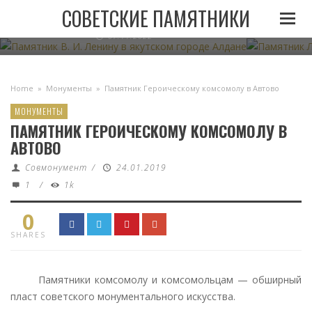
ПАМЯТНИК В. И. ЛЕНИНУ В ЯКУТСКОМ ГОРОДЕ
ПАМЯТНИК
СОВЕТСКИЕ ПАМЯТНИКИ
АЛДАНЕ
07.11.2022
Home
»
Монументы
»
Памятник Героическому комсомолу в Автово
МОНУМЕНТЫ
ПАМЯТНИК ГЕРОИЧЕСКОМУ КОМСОМОЛУ В
АВТОВО
Совмонумент
/
24.01.2019
1
/
1k
0
SHARES
Памятники комсомолу и комсомольцам — обширный
пласт советского монументального искусства.