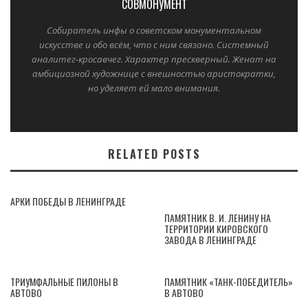
СОВМОНУМЕНТ
Собиратель инфы о советском монументальном
искусстве и обо всём, что с ним связано. Системный
аналитег-кросавчег. Характер прескверный. Женат на
амбициозной художнице с внешностью аристократки,
но уделяет ей мало внимания.
RELATED POSTS
АРКИ ПОБЕДЫ В ЛЕНИНГРАДЕ
ПАМЯТНИК В. И. ЛЕНИНУ НА
ТЕРРИТОРИИ КИРОВСКОГО
ЗАВОДА В ЛЕНИНГРАДЕ
ТРИУМФАЛЬНЫЕ ПИЛОНЫ В
ПАМЯТНИК «ТАНК-ПОБЕДИТЕЛЬ»
АВТОВО
В АВТОВО