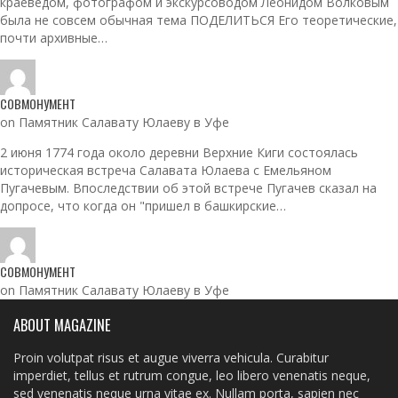
краеведом, фотографом и экскурсоводом Леонидом Волковым
была не совсем обычная тема ПОДЕЛИТЬСЯ Его теоретические,
почти архивные…
СОВМОНУМЕНТ
on Памятник Салавату Юлаеву в Уфе
2 июня 1774 года около деревни Верхние Киги состоялась
историческая встреча Салавата Юлаева с Емельяном
Пугачевым. Впоследствии об этой встрече Пугачев сказал на
допросе, что когда он "пришел в башкирские…
СОВМОНУМЕНТ
on Памятник Салавату Юлаеву в Уфе
ABOUT MAGAZINE
Proin volutpat risus et augue viverra vehicula. Curabitur
imperdiet, tellus et rutrum congue, leo libero venenatis neque,
sed venenatis neque urna vitae ex. Nullam porta, sapien nec