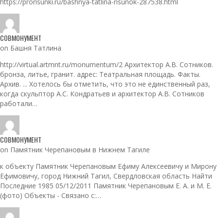
https://prorisunki.ru/bashnya-tatlina-risunok-287538.html
СОВМОНУМЕНТ
on Башня Татлина
http://virtual.artmnt.ru/monumentum/2 Архитектор А.В. Сотников.
бронза, литье, гранит. адрес: Театральная площадь. Факты.
Архив. ... Хотелось бы отметить, что это не единственный раз,
когда скульптор А.С. Кондратьев и архитектор А.В. Сотников
работали…
СОВМОНУМЕНТ
on Памятник Черепановым в Нижнем Тагиле
к объекту Памятник Черепановым Ефиму Алексеевичу и Мирону
Ефимовичу, город Нижний Тагил, Свердловская область Найти
Последние 1985 05/12/2011 Памятник Черепановым Е. А. и М. Е.
(фото) Объекты - Связано с:…